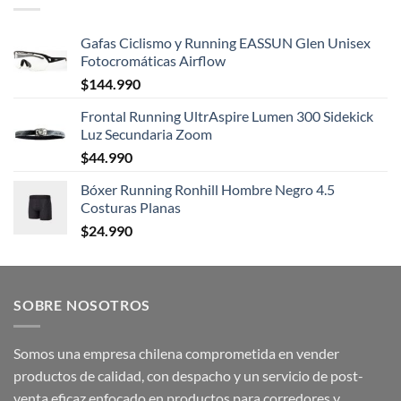
Gafas Ciclismo y Running EASSUN Glen Unisex
Fotocromáticas Airflow
$
144.990
Frontal Running UltrAspire Lumen 300 Sidekick
Luz Secundaria Zoom
$
44.990
Bóxer Running Ronhill Hombre Negro 4.5
Costuras Planas
$
24.990
SOBRE NOSOTROS
Somos una empresa chilena comprometida en vender
productos de calidad, con despacho y un servicio de post-
venta eficaz enfocado en productos para corredores y