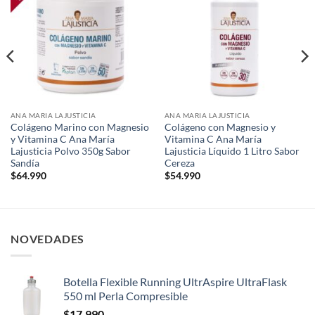
wishlist
wishlist
ANA MARIA LAJUSTICIA
ANA MARIA LAJUSTICIA
Colágeno Marino con Magnesio
Colágeno con Magnesio y
y Vitamina C Ana María
Vitamina C Ana María
Lajusticia Polvo 350g Sabor
Lajusticia Líquido 1 Litro Sabor
Sandía
Cereza
$
64.990
$
54.990
NOVEDADES
Botella Flexible Running UltrAspire UltraFlask
550 ml Perla Compresible
$
17.990