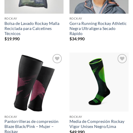
ROCKAY
ROCKAY
Bolsa de Lavado Rockay Malla
Gorra Running Rockay Athletic
Reciclada para Calcetines
Negra Ultraligera Secado
Técnicos
Rápido
$
19.990
$
34.990
Add to
Add to
wishlist
wishlist
ROCKAY
ROCKAY
Pantorrilleras de compresión
Media de Compresión Rockay
Blaze Black/Pink – Mujer –
Vigor Unisex Negro/Lima
Rockay
$
49.990