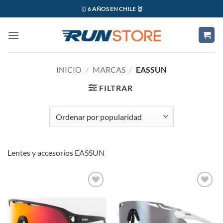
Saltar
🥇
6 AÑOS EN CHILE 🥇
al
contenido
INICIO
/
MARCAS
/
EASSUN
FILTRAR
Lentes y accesorios EASSUN
Add to
Add to
wishlist
wishlist