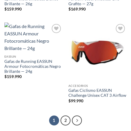
Brillante — 26g
Grafito — 27g
$
159.990
$
169.990
Add to
Add to
wishlist
wishlist
EASSUN
Gafas de Running EASSUN
Armour Fotocromáticas Negro
Brillante — 24g
$
159.990
ACCESORIOS
Gafas Ciclismo EASSUN
Challenge Unisex CAT 3 Airflow
$
99.990
1
2