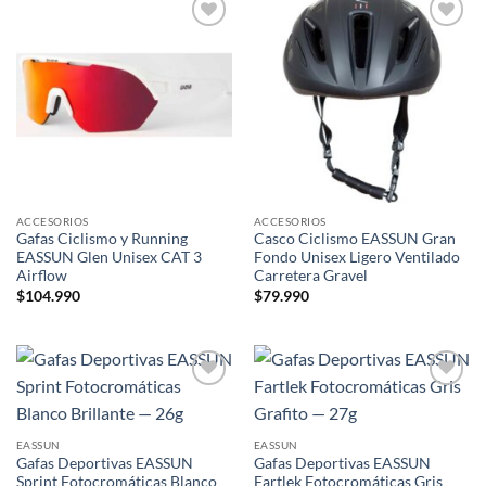
Add to
Add to
wishlist
wishlist
ACCESORIOS
ACCESORIOS
Gafas Ciclismo y Running
Casco Ciclismo EASSUN Gran
EASSUN Glen Unisex CAT 3
Fondo Unisex Ligero Ventilado
Airflow
Carretera Gravel
$
104.990
$
79.990
Add to
Add to
wishlist
wishlist
EASSUN
EASSUN
Gafas Deportivas EASSUN
Gafas Deportivas EASSUN
Sprint Fotocromáticas Blanco
Fartlek Fotocromáticas Gris