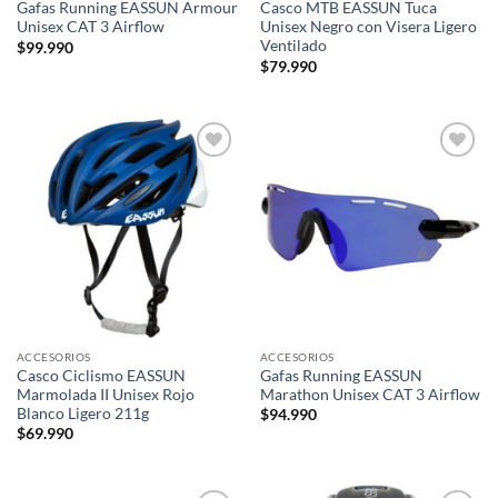
Gafas Running EASSUN Armour
Casco MTB EASSUN Tuca
Unisex CAT 3 Airflow
Unisex Negro con Visera Ligero
Ventilado
$
99.990
$
79.990
Add to
Add to
wishlist
wishlist
ACCESORIOS
ACCESORIOS
Casco Ciclismo EASSUN
Gafas Running EASSUN
Marmolada II Unisex Rojo
Marathon Unisex CAT 3 Airflow
Blanco Ligero 211g
$
94.990
$
69.990