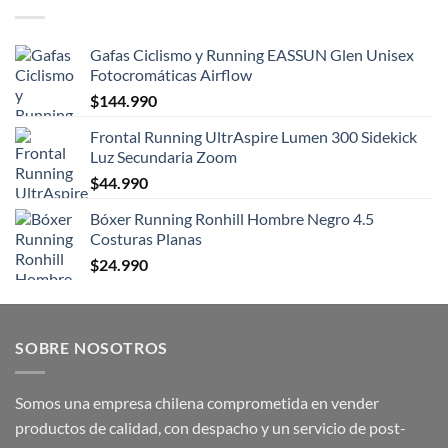
Gafas Ciclismo y Running EASSUN Glen Unisex
Fotocromáticas Airflow
$
144.990
Frontal Running UltrAspire Lumen 300 Sidekick
Luz Secundaria Zoom
$
44.990
Bóxer Running Ronhill Hombre Negro 4.5
Costuras Planas
$
24.990
SOBRE NOSOTROS
Somos una empresa chilena comprometida en vender
productos de calidad, con despacho y un servicio de post-