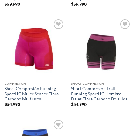
$
59.990
$
59.990
Add to
Add to
wishlist
wishlist
COMPRESIÓN
SHORT COMPRESIÓN
Short Compresión Running
Short Compresión Trail
SportHG Mujer Senner Fibra
Running SportHG Hombre
Carbono Multiusos
Dales Fibra Carbono Bolsillos
$
54.990
$
54.990
Add to