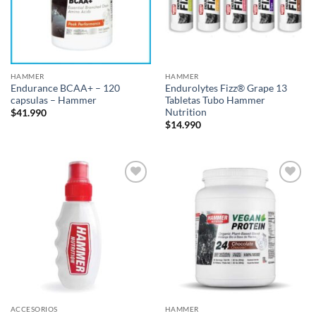
HAMMER
HAMMER
Endurance BCAA+ – 120
Endurolytes Fizz® Grape 13
capsulas – Hammer
Tabletas Tubo Hammer
Nutrition
$
41.990
$
14.990
Add to
Add to
wishlist
wishlist
ACCESORIOS
HAMMER