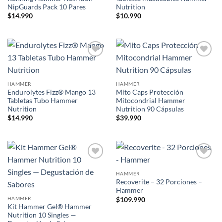
NipGuards Pack 10 Pares
Nutrition
$
14.990
$
10.990
Add to
Add to
wishlist
wishlist
HAMMER
HAMMER
Endurolytes Fizz® Mango 13
Mito Caps Protección
Tabletas Tubo Hammer
Mitocondrial Hammer
Nutrition
Nutrition 90 Cápsulas
$
14.990
$
39.990
Add to
Add to
wishlist
wishlist
HAMMER
Recoverite – 32 Porciones –
Hammer
HAMMER
$
109.990
Kit Hammer Gel® Hammer
Nutrition 10 Singles —