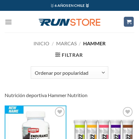
Saltar
🥇
6 AÑOS EN CHILE 🥇
al
contenido
INICIO
/
MARCAS
/
HAMMER
FILTRAR
Nutrición deportiva Hammer Nutrition
Add to
Add to
wishlist
wishlist