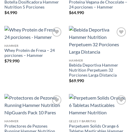
Botella Dosificadora Hammer
Proteína Vegana de Chocolate –
Nutrition 5 Porciones
24 porciones – Hammer
$
4.990
$
64.990
Add to
Add to
wishlist
wishlist
HAMMER
Whey Protein de Fresa – 24
porciones – Hammer
HAMMER
$
79.990
Bebida Deportiva Hammer
Nutrition Perpetuem 32
Porciones Larga Distancia
$
69.990
Add to
Add to
wishlist
wishlist
HAMMER
GELES Y BARRITAS
Protectores de Pezones
Perpetuem Solids Orange 6
Running Hammer Nutrition
Tabletas Masticables Hammer