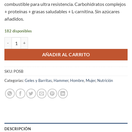
combustible para ultra resistencia. Carbohidratos complejos
+ proteínas + grasas saludables + L-carnitina. Sin azúcares
añadidos.
182 disponibles
Perpetuem Solids Orange 6 Tabletas Masticables Hammer Nutrition c
AÑADIR AL CARRITO
SKU:
POSB
Categorías:
Geles y Barritas
,
Hammer
,
Hombre
,
Mujer
,
Nutrición
DESCRIPCIÓN