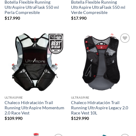
Botella Flexible Running
Botella Flexible Running
UltrAspire UltraFlask 550 ml
UltrAspire UltraFlask 550 ml
Perla Compresible
Verde Compresible
$
17.990
$
17.990
Add to
Add to
wishlist
wishlist
ULTRASPIRE
ULTRASPIRE
Chaleco Hidratación Trail
Chaleco Hidratación Trail
Running UltrAspire Momentum
Running UltrAspire Legacy 2.0
2.0 Race Vest
Race Vest 10L
$
109.990
$
129.990