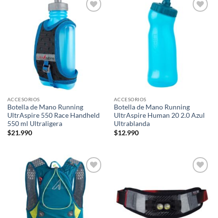
Add to
Add to
wishlist
wishlist
ACCESORIOS
ACCESORIOS
Botella de Mano Running
Botella de Mano Running
UltrAspire 550 Race Handheld
UltrAspire Human 20 2.0 Azul
550 ml Ultraligera
Ultrablanda
$
21.990
$
12.990
Add to
Add to
wishlist
wishlist