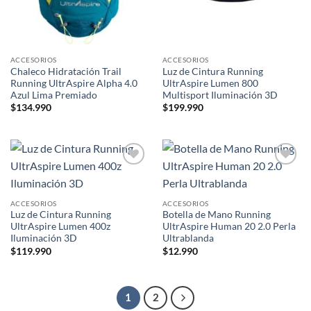
ACCESORIOS
ACCESORIOS
Chaleco Hidratación Trail
Luz de Cintura Running
Running UltrAspire Alpha 4.0
UltrAspire Lumen 800
Azul Lima Premiado
Multisport Iluminación 3D
$
134.990
$
199.990
Add to
Add to
wishlist
wishlist
ACCESORIOS
ACCESORIOS
Luz de Cintura Running
Botella de Mano Running
UltrAspire Lumen 400z
UltrAspire Human 20 2.0 Perla
Iluminación 3D
Ultrablanda
$
119.990
$
12.990
1
2