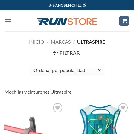
Saltar
🥇
6 AÑOS EN CHILE 🥇
al
contenido
INICIO
/
MARCAS
/
ULTRASPIRE
FILTRAR
Mochilas y cinturones Ultraspire
Add to
Add to
wishlist
wishlist