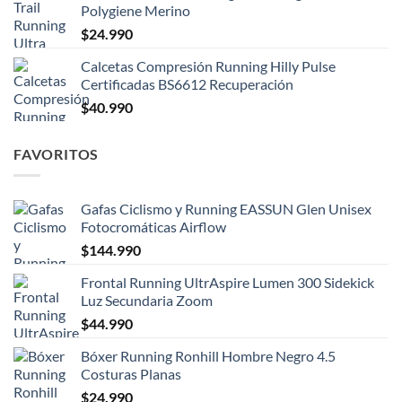
Polygiene Merino
$
24.990
Calcetas Compresión Running Hilly Pulse
Certificadas BS6612 Recuperación
$
40.990
FAVORITOS
Gafas Ciclismo y Running EASSUN Glen Unisex
Fotocromáticas Airflow
$
144.990
Frontal Running UltrAspire Lumen 300 Sidekick
Luz Secundaria Zoom
$
44.990
Bóxer Running Ronhill Hombre Negro 4.5
Costuras Planas
$
24.990