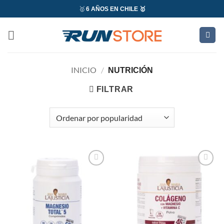
Saltar
🥇
6 AÑOS EN CHILE 🥇
al
contenido
INICIO
/
NUTRICIÓN
FILTRAR
Add to
Add to
wishlist
wishlist