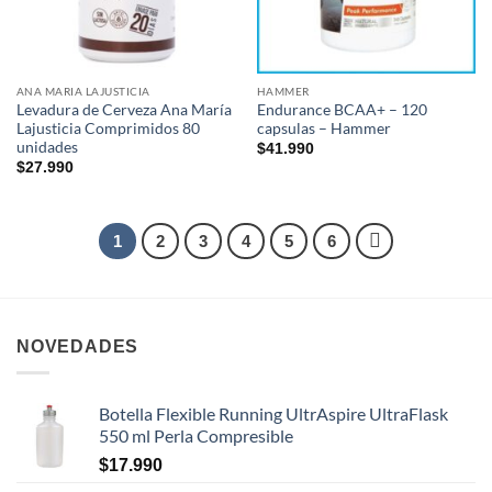
ANA MARIA LAJUSTICIA
HAMMER
Levadura de Cerveza Ana María
Endurance BCAA+ – 120
Lajusticia Comprimidos 80
capsulas – Hammer
unidades
$
41.990
$
27.990
1
2
3
4
5
6
NOVEDADES
Botella Flexible Running UltrAspire UltraFlask
550 ml Perla Compresible
$
17.990