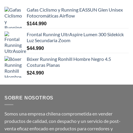
Gafas Ciclismo y Running EASSUN Glen Unisex
Fotocromáticas Airflow
$
144.990
Frontal Running UltrAspire Lumen 300 Sidekick
Luz Secundaria Zoom
$
44.990
Bóxer Running Ronhill Hombre Negro 4.5
Costuras Planas
$
24.990
SOBRE NOSOTROS
Somos una empresa chilena comprometida en vender
productos de calidad, con despacho y un servicio de post-
venta eficaz enfocado en productos para corredores y