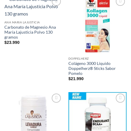
Add to
Add to
wishlist
wishlist
ANA MARIA LAJUSTICIA
Carbonato de Magnesio Ana
María Lajusticia Polvo 130
gramos
$
23.990
DOPPELHERZ
Colágeno 3000 Líquido
Doppelherz® Sticks Sabor
Pomelo
$
21.990
Add to
Add to
wishlist
wishlist