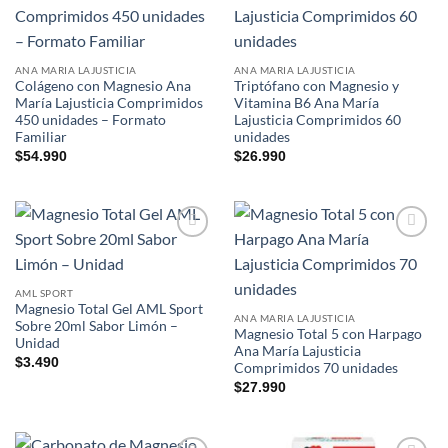
Add to
Add to
wishlist
wishlist
ANA MARIA LAJUSTICIA
ANA MARIA LAJUSTICIA
Colágeno con Magnesio Ana
Triptófano con Magnesio y
María Lajusticia Comprimidos
Vitamina B6 Ana María
450 unidades – Formato
Lajusticia Comprimidos 60
Familiar
unidades
$
54.990
$
26.990
Add to
Add to
wishlist
wishlist
AML SPORT
Magnesio Total Gel AML Sport
ANA MARIA LAJUSTICIA
Sobre 20ml Sabor Limón –
Magnesio Total 5 con Harpago
Unidad
Ana María Lajusticia
$
3.490
Comprimidos 70 unidades
$
27.990