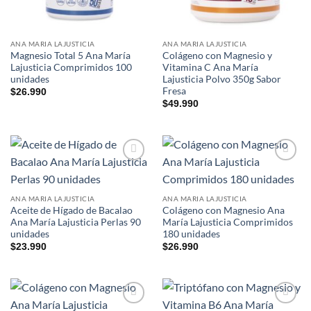
ANA MARIA LAJUSTICIA
ANA MARIA LAJUSTICIA
Magnesio Total 5 Ana María
Colágeno con Magnesio y
Lajusticia Comprimidos 100
Vitamina C Ana María
unidades
Lajusticia Polvo 350g Sabor
Fresa
$
26.990
$
49.990
Add to
Add to
wishlist
wishlist
ANA MARIA LAJUSTICIA
ANA MARIA LAJUSTICIA
Aceite de Hígado de Bacalao
Colágeno con Magnesio Ana
Ana María Lajusticia Perlas 90
María Lajusticia Comprimidos
unidades
180 unidades
$
23.990
$
26.990