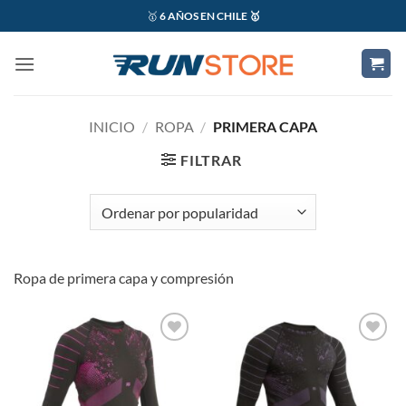
Saltar
🥇
6 AÑOS EN CHILE 🥇
al
contenido
INICIO
/
ROPA
/
PRIMERA CAPA
FILTRAR
Ropa de primera capa y compresión
Add to
Add to
wishlist
wishlist