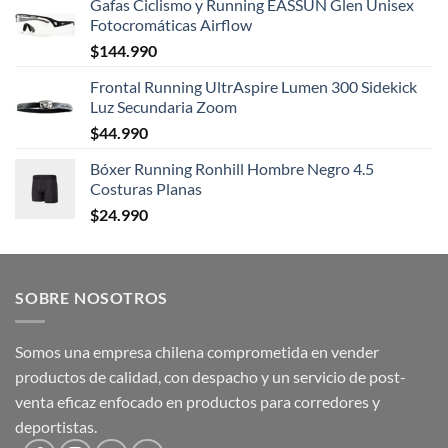
Gafas Ciclismo y Running EASSUN Glen Unisex
Fotocromáticas Airflow
$
144.990
Frontal Running UltrAspire Lumen 300 Sidekick
Luz Secundaria Zoom
$
44.990
Bóxer Running Ronhill Hombre Negro 4.5
Costuras Planas
$
24.990
SOBRE NOSOTROS
Somos una empresa chilena comprometida en vender
productos de calidad, con despacho y un servicio de post-
venta eficaz enfocado en productos para corredores y
deportistas.