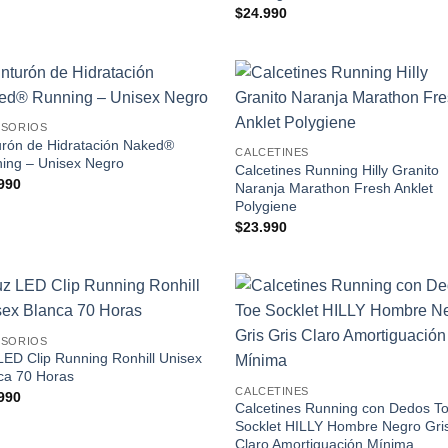
$
24.990
Add to
Add
ESORIOS
wishlist
wish
urón de Hidratación Naked®
CALCETINES
ing – Unisex Negro
Calcetines Running Hilly Granito
990
Naranja Marathon Fresh Anklet
Polygiene
$
23.990
Add to
Add
ESORIOS
wishlist
wish
LED Clip Running Ronhill Unisex
ca 70 Horas
CALCETINES
990
Calcetines Running con Dedos T
Socklet HILLY Hombre Negro Gris
Claro Amortiguación Mínima