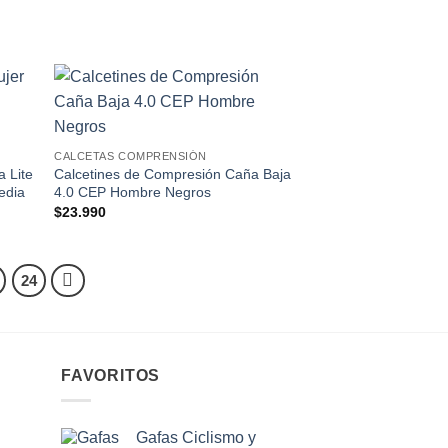
 to
Add to
list
wishlist
CALCETAS COMPRENSIÓN
a Lite
Calcetines de Compresión Caña Baja
edia
4.0 CEP Hombre Negros
$
23.990
24
FAVORITOS
Gafas Ciclismo y