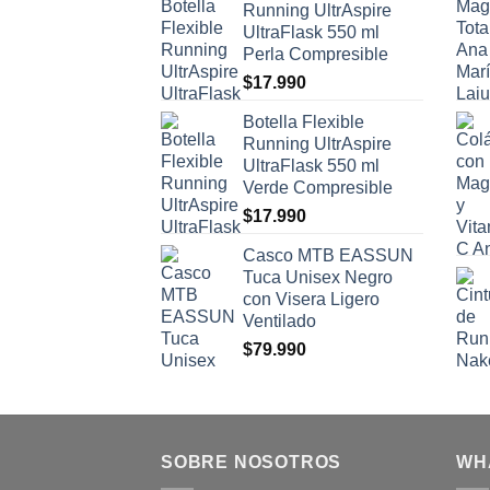
Running UltrAspire
UltraFlask 550 ml
Perla Compresible
$
17.990
Botella Flexible
Running UltrAspire
UltraFlask 550 ml
Verde Compresible
$
17.990
Casco MTB EASSUN
Tuca Unisex Negro
con Visera Ligero
Ventilado
$
79.990
SOBRE NOSOTROS
WH