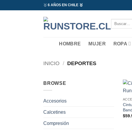
Saltar
🥇
6 AÑOS EN CHILE 🥇
al
contenido
Buscar
por:
HOMBRE
MUJER
ROPA
INICIO
/
DEPORTES
BROWSE
ACC
Accesorios
Cint
Band
Calcetines
$
59.
Compresión