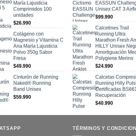
María Lajusticia
EASSUN Challen
Comprimidos 100
Unisex CAT 3 Airf
unidades
$
99.990
$
26.990
Calcetines Trail
Colágeno con
Running Ultra
Magnesio y Vitamina C
Marathon Fresh An
Ana María Lajusticia
HILLY Unisex Neg
Polvo 350g Sabor
Amortiguación Me
Fresa
Polygiene Merino
$
49.990
$
24.990
Cinturón de Running
Calcetas Compres
Naked® Running
Running Hilly Pul
Band Unisex
Certificadas BS66
Recuperación
$
59.990
$
40.990
ATSAPP
TÉRMINOS Y CONDICIO