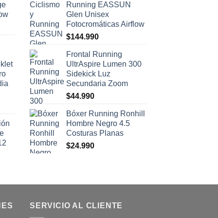
ge
Running EASSUN
low
Glen Unisex
Fotocromáticas Airflow
$
144.990
Frontal Running
klet
UltrAspire Lumen 300
ro
Sidekick Luz
dia
Secundaria Zoom
$
44.990
Bóxer Running Ronhill
ión
Hombre Negro 4.5
se
Costuras Planas
12
$
24.990
NES
SERVICIO AL CLIENTE