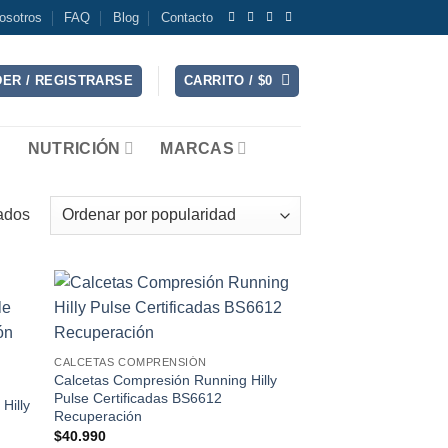
osotros
FAQ
Blog
Contacto
ER / REGISTRARSE
CARRITO /
$
0
NUTRICIÓN
MARCAS
Ordenado
ados
por
popularidad
 to
Add to
list
wishlist
CALCETAS COMPRENSIÓN
Calcetas Compresión Running Hilly
Pulse Certificadas BS6612
Hilly
Recuperación
$
40.990