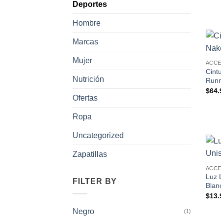
Deportes
Hombre
Marcas
Mujer
ACC
Cint
Nutrición
Runn
$
64.
Ofertas
Ropa
Uncategorized
Zapatillas
ACC
Luz 
FILTER BY
Blan
$
13.
Negro
(1)