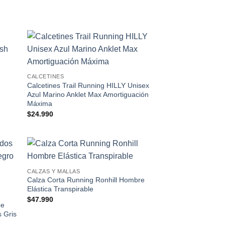
 to
Add to
list
wishlist
CALCETINES
Calcetines Trail Running HILLY Unisex
Azul Marino Anklet Max Amortiguación
Máxima
$
24.990
 to
Add to
CALZAS Y MALLAS
list
wishlist
Calza Corta Running Ronhill Hombre
Elástica Transpirable
$
47.990
oe
 Gris