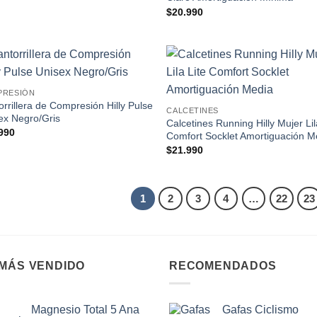
$
20.990
Add to
Add
PRESIÓN
wishlist
wish
orrillera de Compresión Hilly Pulse
CALCETINES
ex Negro/Gris
Calcetines Running Hilly Mujer Lil
990
Comfort Socklet Amortiguación M
$
21.990
1
2
3
4
…
22
23
 MÁS VENDIDO
RECOMENDADOS
Magnesio Total 5 Ana
Gafas Ciclismo