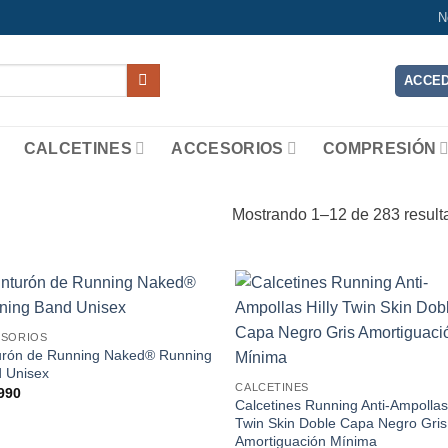
N
ACCED
CALCETINES
ACCESORIOS
COMPRESIÓN
Mostrando 1–12 de 283 result
Add to
Add
ESORIOS
wishlist
wish
urón de Running Naked® Running
 Unisex
CALCETINES
990
Calcetines Running Anti-Ampollas 
Twin Skin Doble Capa Negro Gris
Amortiguación Mínima