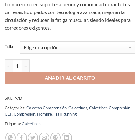
hombre ofrecen soporte superior y comodidad durante tus
carreras. Equipados con tecnología avanzada, mejoran la
circulación y reducen la fatiga muscular, siendo ideales para
corredores exigentes.
Talla
Calcetines de Compresión Caña Baja 4.0 CEP Hombre Negros cantida
AÑADIR AL CARRITO
SKU:
N/D
Categorías:
Calcetas Comprensión
,
Calcetines
,
Calcetines Compresión
,
CEP
,
Compresión
,
Hombre
,
Trail Running
Etiqueta:
Calcetines