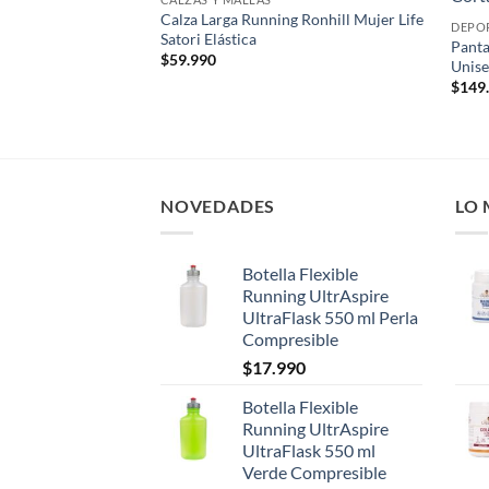
wishlist
wishlist
mpresión The Run 4.0
Calza Larga Running Ronhill Mujer Life
DEPO
 CEP
Satori Elástica
Panta
$
59.990
Unise
$
149
NOVEDADES
LO
Botella Flexible
Running UltrAspire
UltraFlask 550 ml Perla
Compresible
$
17.990
Botella Flexible
Running UltrAspire
UltraFlask 550 ml
Verde Compresible