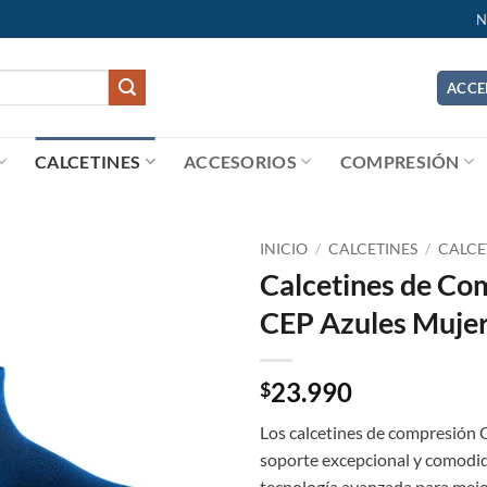
N
ACCE
CALCETINES
ACCESORIOS
COMPRESIÓN
INICIO
/
CALCETINES
/
CALCE
Calcetines de Co
Add to
CEP Azules Muje
wishlist
23.990
$
Los calcetines de compresión 
soporte excepcional y comodid
tecnología avanzada para mejora