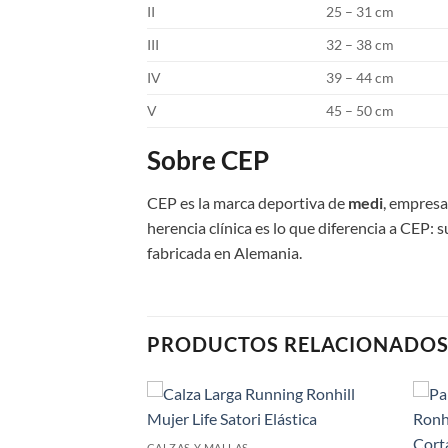
II
25 – 31 cm
III
32 – 38 cm
IV
39 – 44 cm
V
45 – 50 cm
Sobre CEP
CEP es la marca deportiva de
medi
, empresa
herencia clínica es lo que diferencia a CEP:
fabricada en Alemania.
PRODUCTOS RELACIONADO
Add to
Add to
CALZAS Y MALLAS