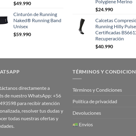
Polygiene Merino
$
49.990
$
24.990
Cinturón de Running
Naked® Running Band
Calcetas Compresi
Unisex
Running Hilly Pulse
Certificadas BS661
$
59.990
Recuperación
$
40.990
ATSAPP
TÉRMINOS Y CONDICION
áctanos directamente a
Términos y Condiciones
és de nuestro WhatsApp:
+56
Política de privacidad
1493598
para recibir atención
onalizada, resolver tus dudas y
Devoluciones
cer todas nuestras ofertas y
Envíos
edades.