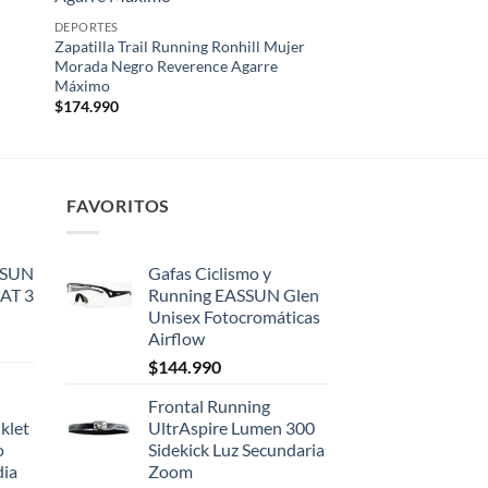
list
wishlist
DEPORTES
Zapatilla Trail Running Ronhill Mujer
Morada Negro Reverence Agarre
Máximo
$
174.990
FAVORITOS
SSUN
Gafas Ciclismo y
CAT 3
Running EASSUN Glen
Unisex Fotocromáticas
Airflow
$
144.990
Frontal Running
klet
UltrAspire Lumen 300
o
Sidekick Luz Secundaria
dia
Zoom