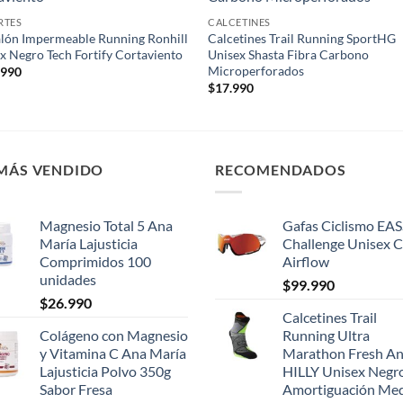
wishlist
wish
RTES
CALCETINES
lón Impermeable Running Ronhill
Calcetines Trail Running SportHG
x Negro Tech Fortify Cortaviento
Unisex Shasta Fibra Carbono
Microperforados
.990
$
17.990
 MÁS VENDIDO
RECOMENDADOS
Magnesio Total 5 Ana
Gafas Ciclismo EA
María Lajusticia
Challenge Unisex 
Comprimidos 100
Airflow
unidades
$
99.990
$
26.990
Calcetines Trail
Colágeno con Magnesio
Running Ultra
y Vitamina C Ana María
Marathon Fresh An
Lajusticia Polvo 350g
HILLY Unisex Negr
Sabor Fresa
Amortiguación Me