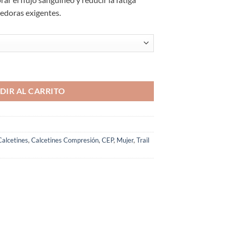
redoras exigentes.
ja 4.0 CEP Azules Mujer cantidad
DIR AL CARRITO
Calcetines
,
Calcetines Compresión
,
CEP
,
Mujer
,
Trail