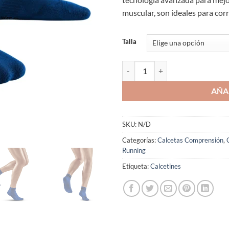
muscular, son ideales para cor
Talla
Calcetines de Compresión Caña Ba
AÑA
SKU:
N/D
Categorías:
Calcetas Comprensión
,
Running
Etiqueta:
Calcetines