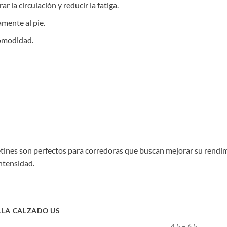
 la circulación y reducir la fatiga.
mente al pie.
omodidad.
etines son perfectos para corredoras que buscan mejorar su rendim
ntensidad.
LLA CALZADO US
4.5 – 6.5