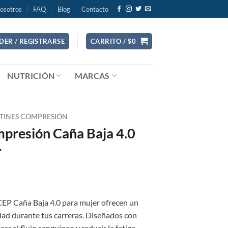
osotros
FAQ
Blog
Contacto
DER / REGISTRARSE
CARRITO /
$
0
NUTRICIÓN
MARCAS
TINES COMPRESIÓN
mpresión Caña Baja 4.0
r
CEP Caña Baja 4.0 para mujer ofrecen un
ad durante tus carreras. Diseñados con
r el flujo sanguíneo y reducir la fatiga