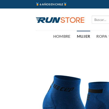
Saltar
6 AÑOS EN CHILE
al
contenido
Buscar
por:
HOMBRE
MUJER
ROPA