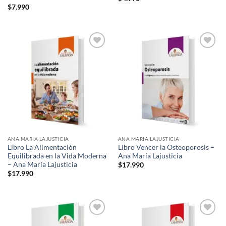
$
7.990
Add to
Add to
wishlist
wishlist
ANA MARIA LAJUSTICIA
ANA MARIA LAJUSTICIA
Libro La Alimentación
Libro Vencer la Osteoporosis –
Equilibrada en la Vida Moderna
Ana María Lajusticia
– Ana María Lajusticia
$
17.990
$
17.990
Add to
Add to