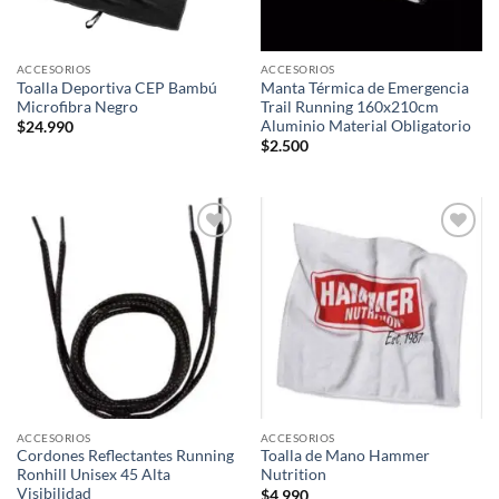
ACCESORIOS
ACCESORIOS
Toalla Deportiva CEP Bambú
Manta Térmica de Emergencia
Microfibra Negro
Trail Running 160x210cm
Aluminio Material Obligatorio
$
24.990
$
2.500
Add to
Add to
wishlist
wishlist
ACCESORIOS
ACCESORIOS
Cordones Reflectantes Running
Toalla de Mano Hammer
Ronhill Unisex 45 Alta
Nutrition
Visibilidad
$
4.990