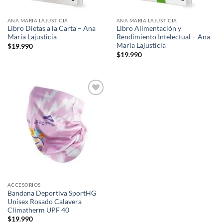
ANA MARIA LAJUSTICIA
ANA MARIA LAJUSTICIA
Libro Dietas a la Carta – Ana
Libro Alimentación y
María Lajusticia
Rendimiento Intelectual – Ana
María Lajusticia
$
19.990
$
19.990
Add to
wishlist
ACCESORIOS
Bandana Deportiva SportHG
Unisex Rosado Calavera
Climatherm UPF 40
$
19.990