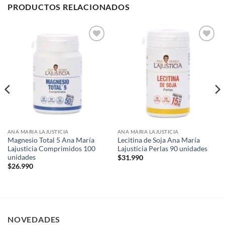
PRODUCTOS RELACIONADOS
Add to
Add to
wishlist
wishlist
ANA MARIA LAJUSTICIA
ANA MARIA LAJUSTICIA
Magnesio Total 5 Ana María
Lecitina de Soja Ana María
Lajusticia Comprimidos 100
Lajusticia Perlas 90 unidades
unidades
$
31.990
$
26.990
NOVEDADES