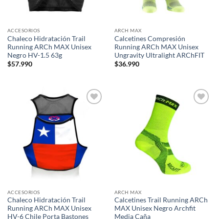
ACCESORIOS
ARCH MAX
Chaleco Hidratación Trail
Calcetines Compresión
Running ARCh MAX Unisex
Running ARCh MAX Unisex
Negro HV-1.5 63g
Ungravity Ultralight ARChFIT
$
57.990
$
36.990
Add to
Add to
wishlist
wishlist
ACCESORIOS
ARCH MAX
Chaleco Hidratación Trail
Calcetines Trail Running ARCh
Running ARCh MAX Unisex
MAX Unisex Negro Archfit
HV-6 Chile Porta Bastones
Media Caña