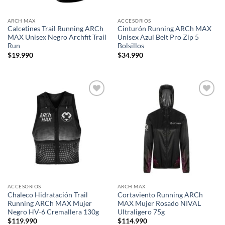
ARCH MAX
ACCESORIOS
Calcetines Trail Running ARCh
Cinturón Running ARCh MAX
MAX Unisex Negro Archfit Trail
Unisex Azul Belt Pro Zip 5
Run
Bolsillos
$
19.990
$
34.990
Add to
Add to
wishlist
wishlist
ACCESORIOS
ARCH MAX
Chaleco Hidratación Trail
Cortaviento Running ARCh
Running ARCh MAX Mujer
MAX Mujer Rosado NIVAL
Negro HV-6 Cremallera 130g
Ultraligero 75g
$
119.990
$
114.990