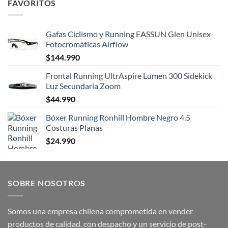
FAVORITOS
Gafas Ciclismo y Running EASSUN Glen Unisex
Fotocromáticas Airflow
$
144.990
Frontal Running UltrAspire Lumen 300 Sidekick
Luz Secundaria Zoom
$
44.990
Bóxer Running Ronhill Hombre Negro 4.5
Costuras Planas
$
24.990
SOBRE NOSOTROS
Somos una empresa chilena comprometida en vender
productos de calidad, con despacho y un servicio de post-