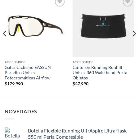
Add to
Add to
wishlist
wishlist
ACCESORIOS
ACCESORIOS
Gafas Ciclismo EASSUN
Cinturón Running Ronhill
Paradiso Unisex
Unisex 360 Waistband Porta
Fotocromáticas Airflow
Objetos
$
179.990
$
47.990
NOVEDADES
Botella Flexible Running UltrAspire UltraFlask
550 ml Perla Compresible