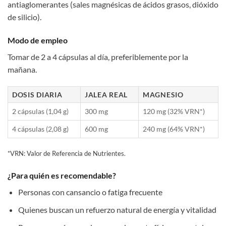
antiaglomerantes (sales magnésicas de ácidos grasos, dióxido
de silicio).
Modo de empleo
Tomar de 2 a 4 cápsulas al día, preferiblemente por la
mañana.
DOSIS DIARIA
JALEA REAL
MAGNESIO
2 cápsulas (1,04 g)
300 mg
120 mg (32% VRN*)
4 cápsulas (2,08 g)
600 mg
240 mg (64% VRN*)
*VRN: Valor de Referencia de Nutrientes.
¿Para quién es recomendable?
Personas con cansancio o fatiga frecuente
Quienes buscan un refuerzo natural de energía y vitalidad