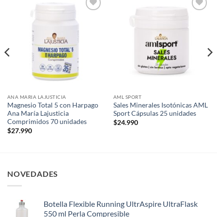
Add to
Add to
wishlist
wishlist
ANA MARIA LAJUSTICIA
AML SPORT
Magnesio Total 5 con Harpago
Sales Minerales Isotónicas AML
Ana María Lajusticia
Sport Cápsulas 25 unidades
Comprimidos 70 unidades
$
24.990
$
27.990
NOVEDADES
Botella Flexible Running UltrAspire UltraFlask
550 ml Perla Compresible