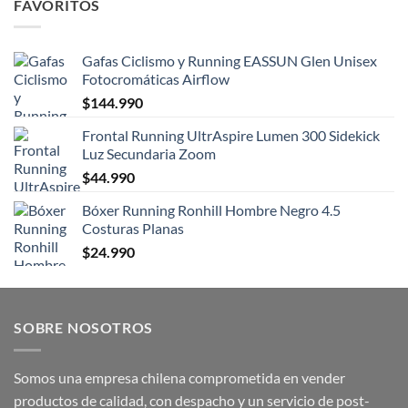
FAVORITOS
Gafas Ciclismo y Running EASSUN Glen Unisex
Fotocromáticas Airflow
$
144.990
Frontal Running UltrAspire Lumen 300 Sidekick
Luz Secundaria Zoom
$
44.990
Bóxer Running Ronhill Hombre Negro 4.5
Costuras Planas
$
24.990
SOBRE NOSOTROS
Somos una empresa chilena comprometida en vender
productos de calidad, con despacho y un servicio de post-