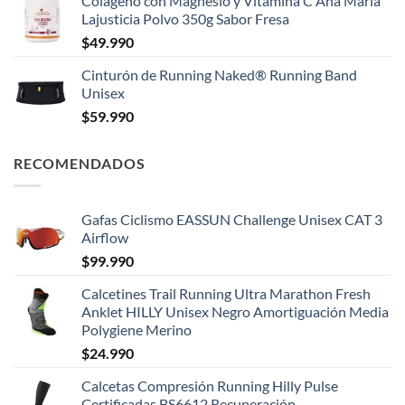
Colágeno con Magnesio y Vitamina C Ana María
Lajusticia Polvo 350g Sabor Fresa
$
49.990
Cinturón de Running Naked® Running Band
Unisex
$
59.990
RECOMENDADOS
Gafas Ciclismo EASSUN Challenge Unisex CAT 3
Airflow
$
99.990
Calcetines Trail Running Ultra Marathon Fresh
Anklet HILLY Unisex Negro Amortiguación Media
Polygiene Merino
$
24.990
Calcetas Compresión Running Hilly Pulse
Certificadas BS6612 Recuperación