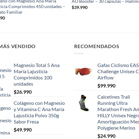
eno con Magnesio Ana María
AO Booster – 30 cápsulas – Hamm
ticia Comprimidos 450 unidades –
$
39.990
to Familiar
990
 MÁS VENDIDO
RECOMENDADOS
Magnesio Total 5 Ana
Gafas Ciclismo EA
María Lajusticia
Challenge Unisex 
Comprimidos 100
Airflow
unidades
$
99.990
$
26.990
Calcetines Trail
Colágeno con Magnesio
Running Ultra
y Vitamina C Ana María
Marathon Fresh An
Lajusticia Polvo 350g
HILLY Unisex Negr
Sabor Fresa
Amortiguación Me
Polygiene Merino
$
49.990
$
24.990