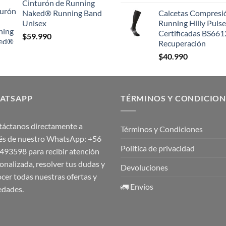
Cinturón de Running
Naked® Running Band
Calcetas Compresi
Unisex
Running Hilly Pulse
Certificadas BS661
$
59.990
Recuperación
$
40.990
ATSAPP
TÉRMINOS Y CONDICION
áctanos directamente a
Términos y Condiciones
és de nuestro WhatsApp:
+56
Política de privacidad
1493598
para recibir atención
onalizada, resolver tus dudas y
Devoluciones
cer todas nuestras ofertas y
🚛 Envíos
edades.