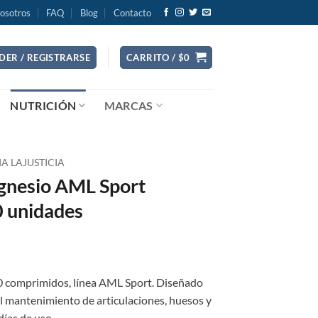
osotros
FAQ
Blog
Contacto
DER / REGISTRARSE
CARRITO /
$
0
NUTRICIÓN
MARCAS
A LAJUSTICIA
gnesio AML Sport
 unidades
 comprimidos, línea AML Sport. Diseñado
l mantenimiento de articulaciones, huesos y
ías de uso.