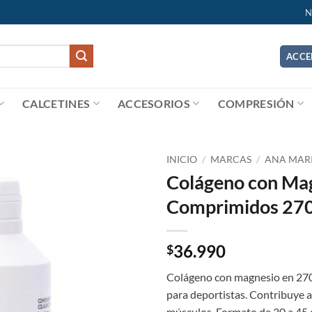
N
ACCE
CALCETINES
ACCESORIOS
COMPRESIÓN
INICIO
/
MARCAS
/
ANA MARI
Colágeno con Ma
Add to
Comprimidos 270
wishlist
36.990
$
Colágeno con magnesio en 270
para deportistas. Contribuye a
músculos. Formato de 30 a 45 d