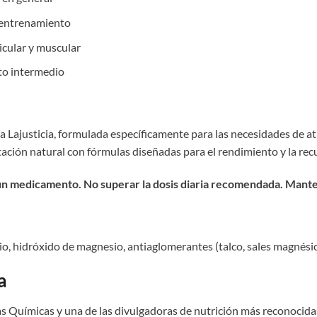
r entrenamiento
icular y muscular
to intermedio
a Lajusticia, formulada específicamente para las necesidades de at
ción natural con fórmulas diseñadas para el rendimiento y la rec
n medicamento. No superar la dosis diaria recomendada. Mantene
, hidróxido de magnesio, antiaglomerantes (talco, sales magnésic
a
ias Químicas y una de las divulgadoras de nutrición más reconocid