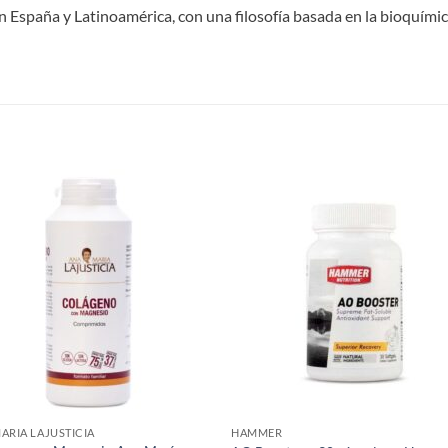
 España y Latinoamérica, con una filosofía basada en la bioquímica
S
Add to
Add
wishlist
wish
ARIA LAJUSTICIA
HAMMER