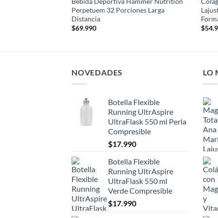
Bebida Deportiva Hammer Nutrition
Colág
Perpetuem 32 Porciones Larga
Lajus
Distancia
Forma
$
69.990
$
54.
NOVEDADES
LO
Botella Flexible
Running UltrAspire
UltraFlask 550 ml Perla
Compresible
$
17.990
Botella Flexible
Running UltrAspire
UltraFlask 550 ml
Verde Compresible
$
17.990