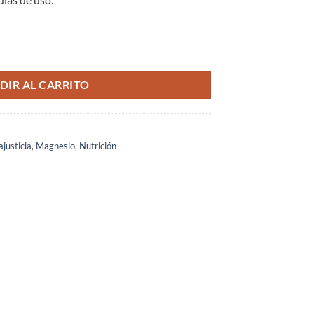
t Comprimidos 270 unidades cantidad
DIR AL CARRITO
justicia
,
Magnesio
,
Nutrición