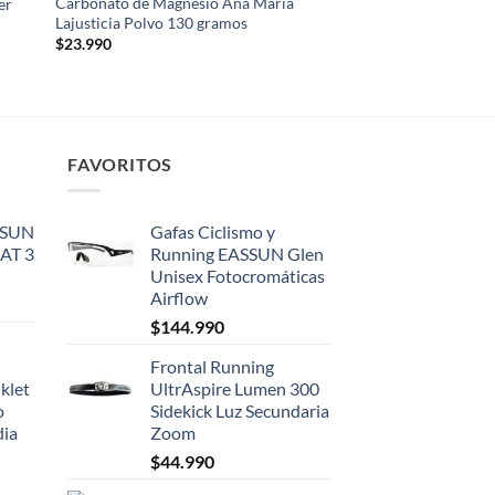
Carbonato de Magnesio Ana María
er
Lajusticia Polvo 130 gramos
$
23.990
FAVORITOS
SSUN
Gafas Ciclismo y
CAT 3
Running EASSUN Glen
Unisex Fotocromáticas
Airflow
$
144.990
Frontal Running
klet
UltrAspire Lumen 300
o
Sidekick Luz Secundaria
dia
Zoom
$
44.990