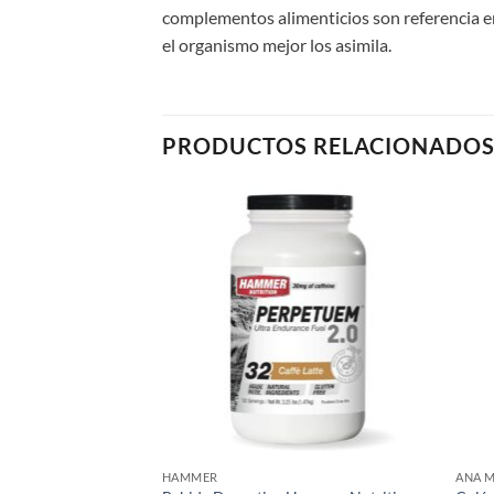
complementos alimenticios son referencia en
el organismo mejor los asimila.
PRODUCTOS RELACIONADO
Add to
Add to
IA
wishlist
wishlist
en el Deporte – Ana
HAMMER
ANA M