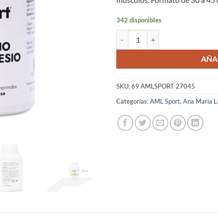
342 disponibles
Colágeno con Magnesio AML Spor
AÑA
SKU:
69 AMLSPORT 27045
Categorías:
AML Sport
,
Ana Maria La