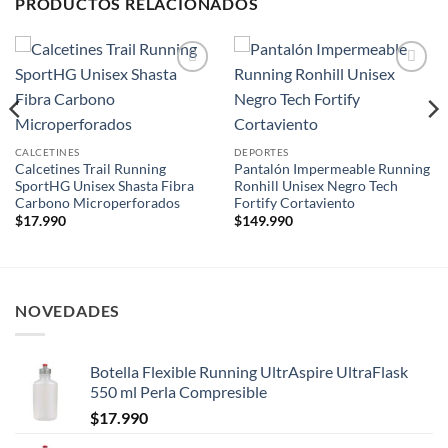
PRODUCTOS RELACIONADOS
Add to
Add to
wishlist
wishlist
CALCETINES
DEPORTES
Calcetines Trail Running
Pantalón Impermeable Running
SportHG Unisex Shasta Fibra
Ronhill Unisex Negro Tech
Carbono Microperforados
Fortify Cortaviento
$
17.990
$
149.990
NOVEDADES
Botella Flexible Running UltrAspire UltraFlask
550 ml Perla Compresible
$
17.990