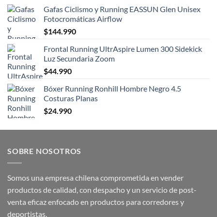
Gafas Ciclismo y Running EASSUN Glen Unisex
Fotocromáticas Airflow
$
144.990
Frontal Running UltrAspire Lumen 300 Sidekick
Luz Secundaria Zoom
$
44.990
Bóxer Running Ronhill Hombre Negro 4.5
Costuras Planas
$
24.990
SOBRE NOSOTROS
Somos una empresa chilena comprometida en vender
productos de calidad, con despacho y un servicio de post-
venta eficaz enfocado en productos para corredores y
deportistas.