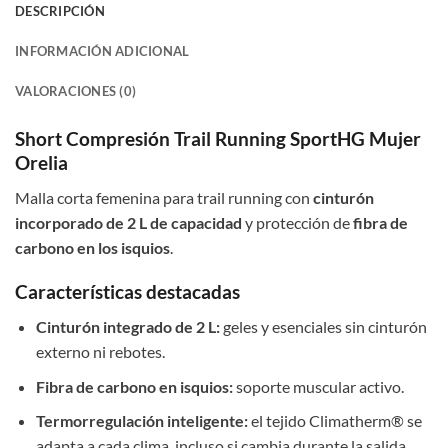
DESCRIPCIÓN
INFORMACIÓN ADICIONAL
VALORACIONES (0)
Short Compresión Trail Running SportHG Mujer
Orelia
Malla corta femenina para trail running con
cinturón
incorporado de 2 L de capacidad
y protección de
fibra de
carbono en los isquios
.
Características destacadas
Cinturón integrado de 2 L:
geles y esenciales sin cinturón
externo ni rebotes.
Fibra de carbono en isquios:
soporte muscular activo.
Termorregulación inteligente:
el tejido Climatherm® se
adapta a cada clima, incluso si cambia durante la salida.