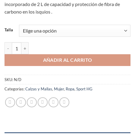
incorporado de 2 L de capacidad y protección de fibra de
carbono en los isquios .
Talla
Short Compresión Trail Running SportHG Mujer Orelia Cinturón Integ
AÑADIR AL CARRITO
SKU:
N/D
Categorías:
Calzas y Mallas
,
Mujer
,
Ropa
,
Sport HG