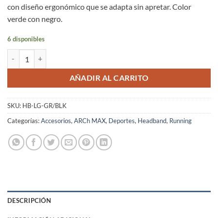
con diseño ergonómico que se adapta sin apretar. Color
verde con negro.
6 disponibles
Cintillo Running ARCh MAX Unisex Verde Negro Ultraligero Transpir
AÑADIR AL CARRITO
SKU:
HB-LG-GR/BLK
Categorías:
Accesorios
,
ARCh MAX
,
Deportes
,
Headband
,
Running
DESCRIPCIÓN