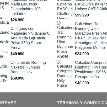
María Lajusticia
EASSUN Challen
Comprimidos 100
Unisex CAT 3 Airf
unidades
$
99.990
$
26.990
Calcetines Trail
Colágeno con
Running Ultra
Magnesio y Vitamina C
Marathon Fresh An
Ana María Lajusticia
HILLY Unisex Neg
Polvo 350g Sabor
Amortiguación Me
Fresa
Polygiene Merino
$
49.990
$
24.990
Cinturón de Running
Calcetas Compres
Naked® Running
Running Hilly Pul
Band Unisex
Certificadas BS66
Recuperación
$
59.990
$
40.990
ATSAPP
TÉRMINOS Y CONDICIO