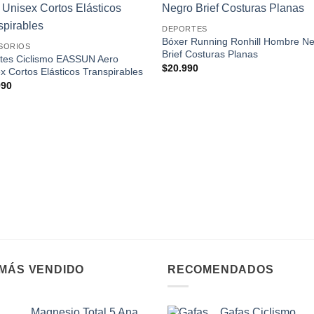
Add to
Add
DEPORTES
wishlist
wishl
Bóxer Running Ronhill Hombre N
SORIOS
Brief Costuras Planas
tes Ciclismo EASSUN Aero
$
20.990
x Cortos Elásticos Transpirables
990
 MÁS VENDIDO
RECOMENDADOS
Magnesio Total 5 Ana
Gafas Ciclismo