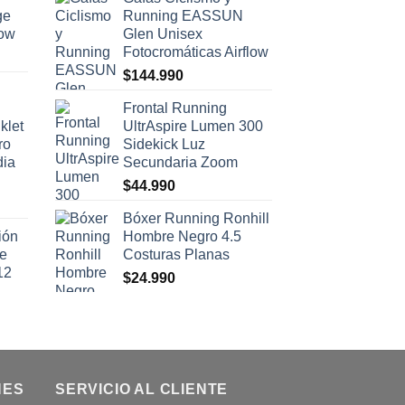
ge
Running EASSUN
low
Glen Unisex
Fotocromáticas Airflow
$
144.990
Frontal Running
klet
UltrAspire Lumen 300
ro
Sidekick Luz
dia
Secundaria Zoom
$
44.990
Bóxer Running Ronhill
ión
Hombre Negro 4.5
se
Costuras Planas
12
$
24.990
NES
SERVICIO AL CLIENTE