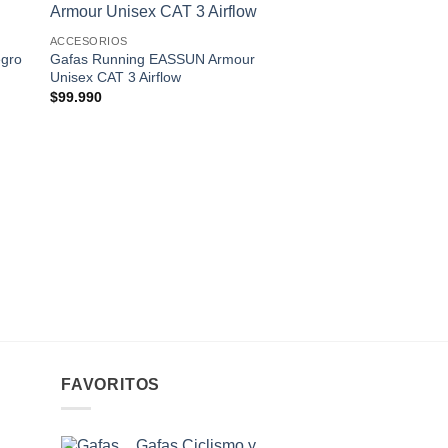
 to
Add to
ACCESORIOS
ist
wishlist
egro
Gafas Running EASSUN Armour
Unisex CAT 3 Airflow
$
99.990
ACCESORIOS
Visera Running Ronh
Sun Split Ventilada
$
27.990
FAVORITOS
Gafas Ciclismo y