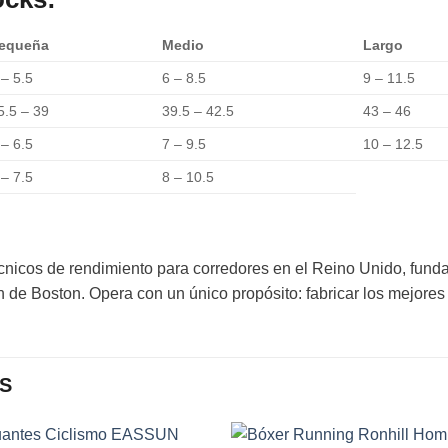
equeña
Medio
Largo
 – 5.5
6 – 8.5
9 – 11.5
5.5 – 39
39.5 – 42.5
43 – 46
 – 6.5
7 – 9.5
10 – 12.5
 – 7.5
8 – 10.5
écnicos de rendimiento para corredores en el Reino Unido, fun
de Boston. Opera con un único propósito: fabricar los mejores 
S