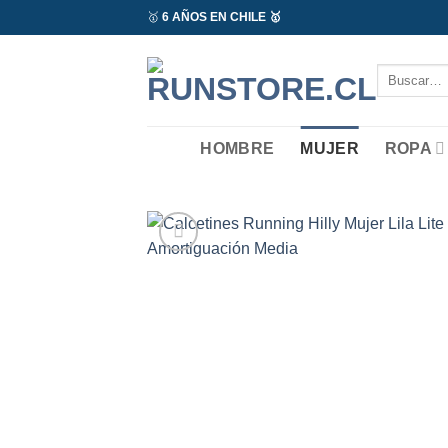
Saltar
🥇
6 AÑOS EN CHILE 🥇
al
contenido
Buscar
por:
HOMBRE
MUJER
ROPA