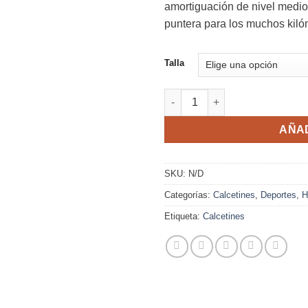
amortiguación de nivel medio 
puntera para los muchos kilóm
Talla
Calcetines Running Hilly Muje
AÑAD
SKU:
N/D
Categorías:
Calcetines
,
Deportes
,
H
Etiqueta:
Calcetines