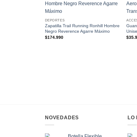
Add to
wishlist
DEPORTES
ACCE
Zapatilla Trail Running Ronhill Hombre
Guan
Negro Reverence Agarre Máximo
Unise
$
174.990
$
35.
NOVEDADES
LO
Botella Flexible