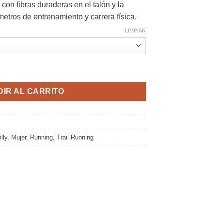
con fibras duraderas en el talón y la
etros de entrenamiento y carrera física.
LIMPIAR
r Lila Lite Comfort Socklet Amortiguación Media cantidad
IR AL CARRITO
illy
,
Mujer
,
Running
,
Trail Running