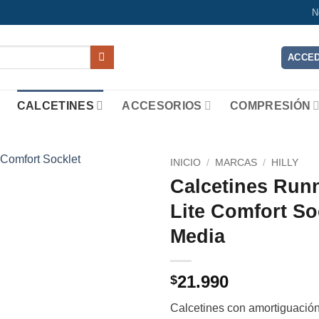
N
ACCED
CALCETINES
ACCESORIOS
COMPRESIÓN
INICIO
/
MARCAS
/
HILLY
Calcetines Runn
Add to
Lite Comfort So
wishlist
Media
21.990
$
Calcetines con amortiguación