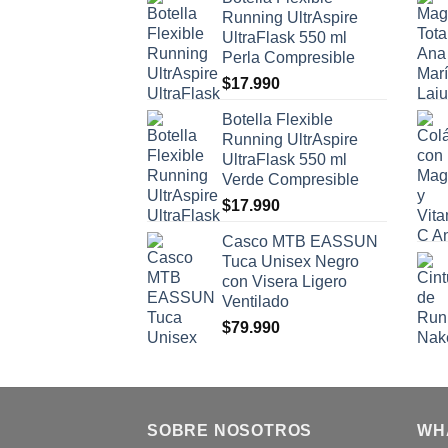
Running UltrAspire
UltraFlask 550 ml
Perla Compresible
$
17.990
Botella Flexible
Running UltrAspire
UltraFlask 550 ml
Verde Compresible
$
17.990
Casco MTB EASSUN
Tuca Unisex Negro
con Visera Ligero
Ventilado
$
79.990
SOBRE NOSOTROS
WH