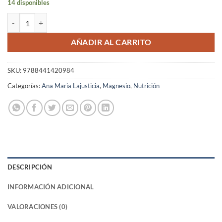
14 disponibles
Libro Contestando a sus Preguntas Sobre el Magnesio – Ana María Laju
AÑADIR AL CARRITO
SKU:
9788441420984
Categorías:
Ana Maria Lajusticia
,
Magnesio
,
Nutrición
DESCRIPCIÓN
INFORMACIÓN ADICIONAL
VALORACIONES (0)