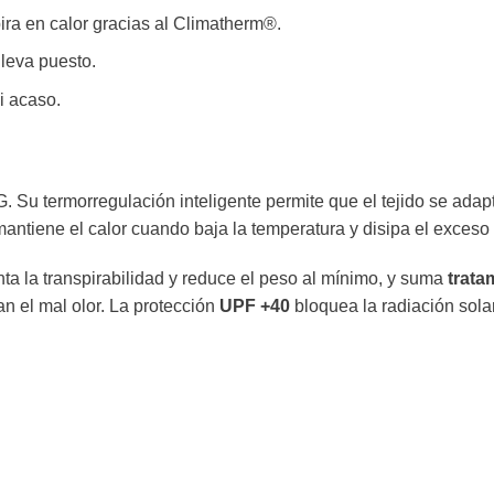
spira en calor gracias al Climatherm®.
lleva puesto.
si acaso.
G. Su termorregulación inteligente permite que el tejido se adap
mantiene el calor cuando baja la temperatura y disipa el exces
ta la transpirabilidad y reduce el peso al mínimo, y suma
trata
an el mal olor. La protección
UPF +40
bloquea la radiación sola