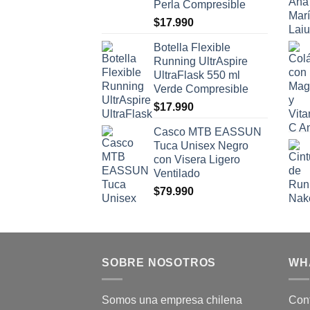
Perla Compresible
$
17.990
Botella Flexible
Running UltrAspire
UltraFlask 550 ml
Verde Compresible
$
17.990
Casco MTB EASSUN
Tuca Unisex Negro
con Visera Ligero
Ventilado
$
79.990
SOBRE NOSOTROS
WH
Somos una empresa chilena
Cont