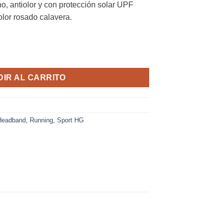
no, antiolor y con protección solar UPF
olor rosado calavera.
sex Rosado Calavera BIT Climatherm UPF 40 cantidad
IR AL CARRITO
Headband
,
Running
,
Sport HG