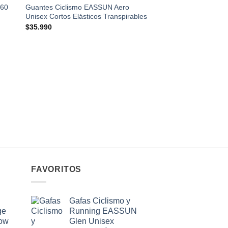
360
Guantes Ciclismo EASSUN Aero
Unisex Cortos Elásticos Transpirables
$
35.990
DEPORTES
Polera Sin Manga Ru
Mujer Negra Core Tr
$
29.990
FAVORITOS
Gafas Ciclismo y
ge
Running EASSUN
low
Glen Unisex