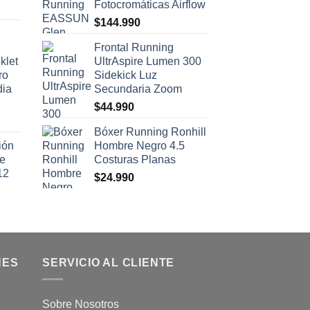
Fotocromáticas Airflow
$
144.990
Frontal Running
klet
UltrAspire Lumen 300
ro
Sidekick Luz
dia
Secundaria Zoom
$
44.990
Bóxer Running Ronhill
ión
Hombre Negro 4.5
se
Costuras Planas
12
$
24.990
NES
SERVICIO AL CLIENTE
Sobre Nosotros