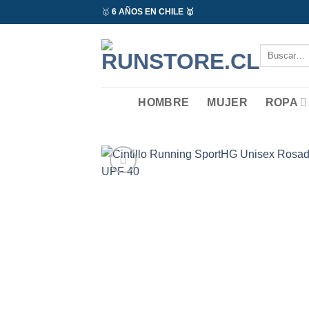
Saltar
🥇
6 AÑOS EN CHILE 🥇
al
contenido
Buscar
por:
HOMBRE
MUJER
ROPA