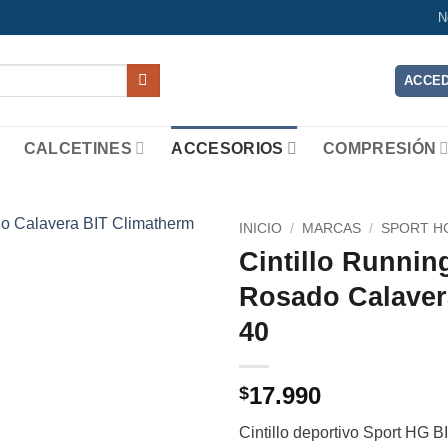
N
ACCED
CALCETINES
ACCESORIOS
COMPRESIÓN
INICIO
/
MARCAS
/
SPORT H
Cintillo Runni
Add to
Rosado Calaver
wishlist
40
17.990
$
Cintillo deportivo Sport HG 