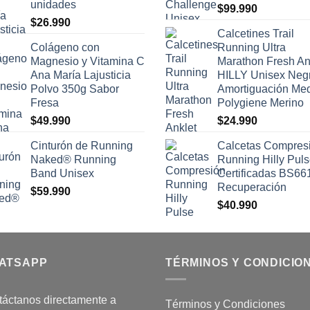
unidades
$
99.990
$
26.990
Calcetines Trail
Colágeno con
Running Ultra
Magnesio y Vitamina C
Marathon Fresh An
Ana María Lajusticia
HILLY Unisex Neg
Polvo 350g Sabor
Amortiguación Me
Fresa
Polygiene Merino
$
49.990
$
24.990
Cinturón de Running
Calcetas Compres
Naked® Running
Running Hilly Pul
Band Unisex
Certificadas BS66
Recuperación
$
59.990
$
40.990
ATSAPP
TÉRMINOS Y CONDICIO
áctanos directamente a
Términos y Condiciones