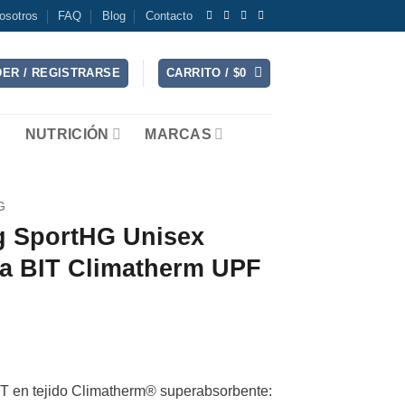
osotros
FAQ
Blog
Contacto
ER / REGISTRARSE
CARRITO /
$
0
NUTRICIÓN
MARCAS
G
ng SportHG Unisex
a BIT Climatherm UPF
BIT en tejido Climatherm® superabsorbente: