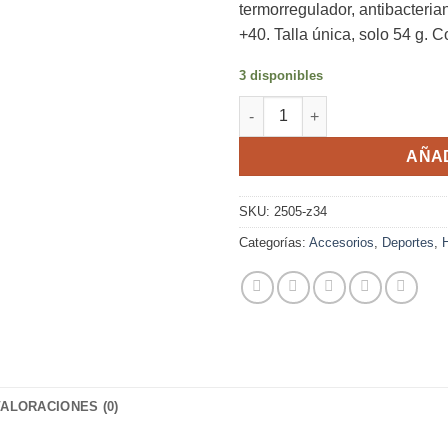
termorregulador, antibacteria
+40. Talla única, solo 54 g. C
3 disponibles
Cintillo Running SportHG Uni
AÑAD
SKU:
2505-z34
Categorías:
Accesorios
,
Deportes
,
VALORACIONES (0)