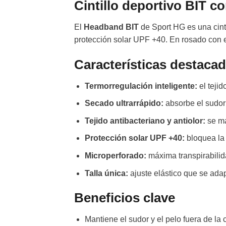
Cintillo deportivo BIT c
El
Headband BIT
de Sport HG es una cint
protección solar UPF +40. En rosado con 
Características destaca
Termorregulación inteligente:
el tejid
Secado ultrarrápido:
absorbe el sudor
Tejido antibacteriano y antiolor:
se ma
Protección solar UPF +40:
bloquea la 
Microperforado:
máxima transpirabilid
Talla única:
ajuste elástico que se ada
Beneficios clave
Mantiene el sudor y el pelo fuera de la c