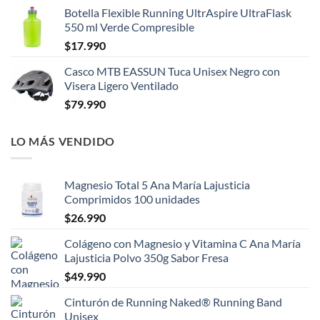
Botella Flexible Running UltrAspire UltraFlask
550 ml Verde Compresible
$
17.990
Casco MTB EASSUN Tuca Unisex Negro con
Visera Ligero Ventilado
$
79.990
LO MÁS VENDIDO
Magnesio Total 5 Ana María Lajusticia
Comprimidos 100 unidades
$
26.990
Colágeno con Magnesio y Vitamina C Ana María
Lajusticia Polvo 350g Sabor Fresa
$
49.990
Cinturón de Running Naked® Running Band
Unisex