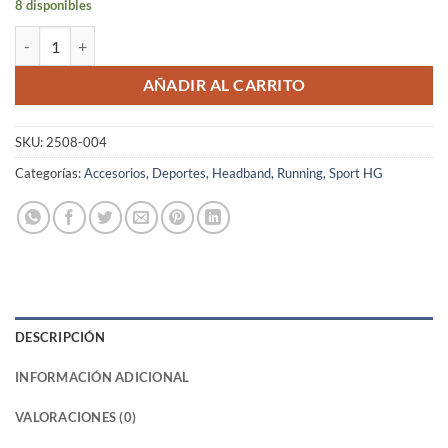
8 disponibles
Cintillo Running SportHG Unisex Negro ORIGINAL Climatherm UPF 4
AÑADIR AL CARRITO
SKU:
2508-004
Categorías:
Accesorios
,
Deportes
,
Headband
,
Running
,
Sport HG
DESCRIPCIÓN
INFORMACIÓN ADICIONAL
VALORACIONES (0)