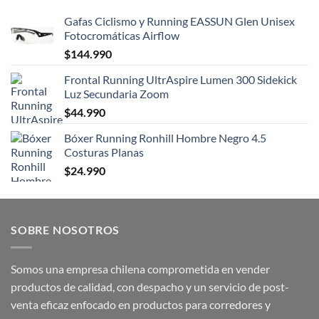
Gafas Ciclismo y Running EASSUN Glen Unisex
Fotocromáticas Airflow
$
144.990
Frontal Running UltrAspire Lumen 300 Sidekick
Luz Secundaria Zoom
$
44.990
Bóxer Running Ronhill Hombre Negro 4.5
Costuras Planas
$
24.990
SOBRE NOSOTROS
Somos una empresa chilena comprometida en vender
productos de calidad, con despacho y un servicio de post-
venta eficaz enfocado en productos para corredores y