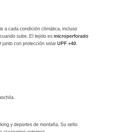
te a cada condición climática, incluso
 cuando sube. El tejido es
microperforado
r
junto con protección solar
UPF +40
.
mochila.
kking y deportes de montaña. Su sello
in accesorios externos.