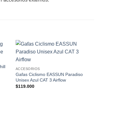
 to
Add to
ist
wishlist
ill
ACCESORIOS
Gafas Ciclismo EASSUN Paradiso
Unisex Azul CAT 3 Airflow
$
119.000
ACCESORIOS
Guantes Ciclismo E
Unisex Cortos Elásti
$
35.990