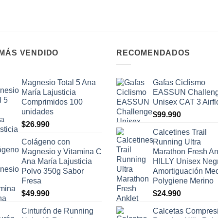
 MÁS VENDIDO
RECOMENDADOS
Magnesio Total 5 Ana
Gafas Ciclismo
María Lajusticia
EASSUN Challen
Comprimidos 100
Unisex CAT 3 Airf
unidades
$
99.990
$
26.990
Calcetines Trail
Colágeno con
Running Ultra
Magnesio y Vitamina C
Marathon Fresh An
Ana María Lajusticia
HILLY Unisex Neg
Polvo 350g Sabor
Amortiguación Me
Fresa
Polygiene Merino
$
49.990
$
24.990
Cinturón de Running
Calcetas Compres