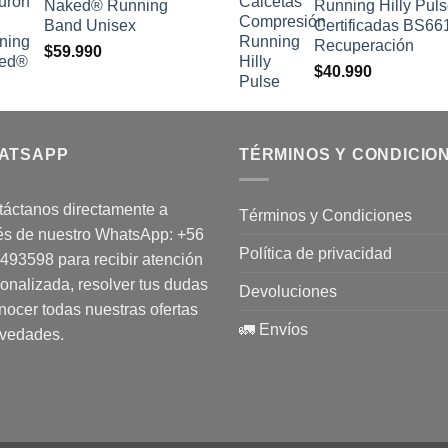
Naked® Running
Running Hilly Pul
Band Unisex
Certificadas BS66
Recuperación
$
59.990
$
40.990
ATSAPP
TÉRMINOS Y CONDICIO
áctanos directamente a
Términos y Condiciones
és de nuestro WhatsApp:
+56
Política de privacidad
1493598
para recibir atención
onalizada, resolver tus dudas
Devoluciones
nocer todas nuestras ofertas
🚛 Envíos
ovedades.