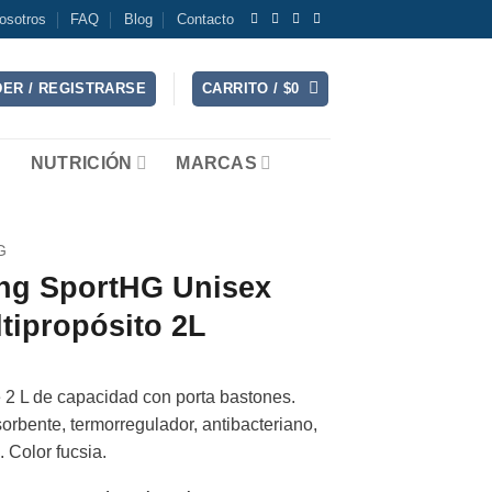
osotros
FAQ
Blog
Contacto
ER / REGISTRARSE
CARRITO /
$
0
NUTRICIÓN
MARCAS
G
ng SportHG Unisex
tipropósito 2L
e 2 L de capacidad con porta bastones.
rbente, termorregulador, antibacteriano,
 Color fucsia.