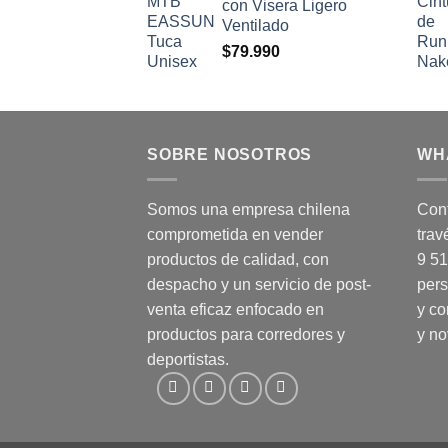
con Visera Ligero
Ventilado
$
79.990
SOBRE NOSOTROS
WH
Somos una empresa chilena
Cont
comprometida en vender
trav
productos de calidad, con
9 5
despacho y un servicio de post-
pers
venta eficaz enfocado en
y co
productos para corredores y
y n
deportistas.