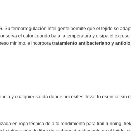
G. Su termorregulación inteligente permite que el tejido se adap
onserva el calor cuando baja la temperatura y disipa el exceso
 peso mínimo, e incorpora
tratamiento antibacteriano y antiolo
tancia y cualquier salida donde necesites llevar lo esencial sin 
ada en ropa técnica de alto rendimiento para trail running, tre
y la integración de fibra de carbono directamente en el tejido, s