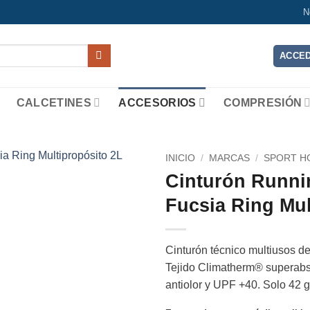
N
ACCED
CALCETINES
ACCESORIOS
COMPRESIÓN
INICIO
/
MARCAS
/
SPORT H
Cinturón Runni
Add to
Fucsia Ring Mul
wishlist
Cinturón técnico multiusos d
Tejido Climatherm® superabso
antiolor y UPF +40. Solo 42 g.