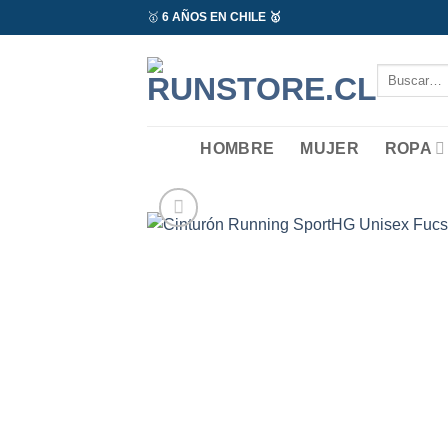
Saltar
🥇
6 AÑOS EN CHILE 🥇
al
contenido
Buscar
por:
HOMBRE
MUJER
ROPA