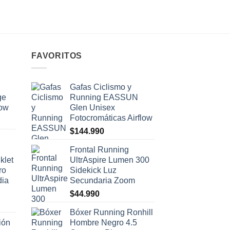
FAVORITOS
Gafas Ciclismo y
ge
Running EASSUN
low
Glen Unisex
Fotocromáticas Airflow
$
144.990
Frontal Running
klet
UltrAspire Lumen 300
ro
Sidekick Luz
dia
Secundaria Zoom
$
44.990
Bóxer Running Ronhill
ión
Hombre Negro 4.5