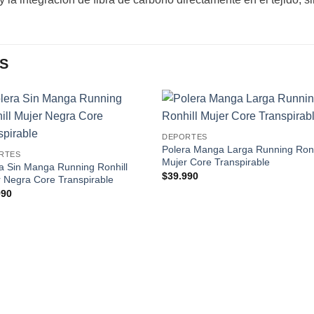
S
Add to
Add
DEPORTES
wishlist
wishl
Polera Manga Larga Running Ronh
RTES
Mujer Core Transpirable
a Sin Manga Running Ronhill
$
39.990
 Negra Core Transpirable
990