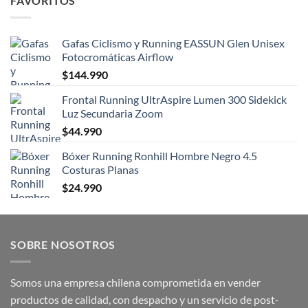
FAVORITOS
Gafas Ciclismo y Running EASSUN Glen Unisex
Fotocromáticas Airflow
$
144.990
Frontal Running UltrAspire Lumen 300 Sidekick
Luz Secundaria Zoom
$
44.990
Bóxer Running Ronhill Hombre Negro 4.5
Costuras Planas
$
24.990
SOBRE NOSOTROS
Somos una empresa chilena comprometida en vender
productos de calidad, con despacho y un servicio de post-