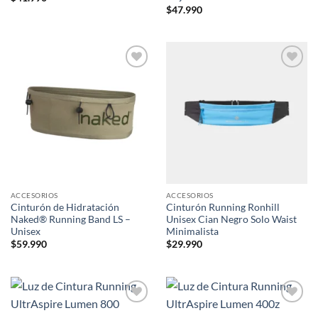
$
47.990
Add to
Add to
wishlist
wishlist
ACCESORIOS
ACCESORIOS
Cinturón de Hidratación
Cinturón Running Ronhill
Naked® Running Band LS –
Unisex Cian Negro Solo Waist
Unisex
Minimalista
$
59.990
$
29.990
Add to
Add to