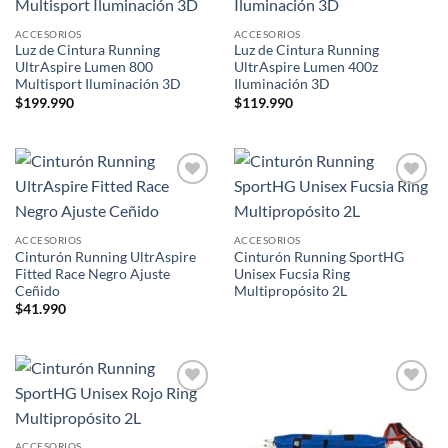
wishlist
wishlist
ACCESORIOS
ACCESORIOS
Luz de Cintura Running
Luz de Cintura Running
UltrAspire Lumen 800
UltrAspire Lumen 400z
Multisport Iluminación 3D
Iluminación 3D
$
199.990
$
119.990
Add to
Add to
wishlist
wishlist
ACCESORIOS
ACCESORIOS
Cinturón Running UltrAspire
Cinturón Running SportHG
Fitted Race Negro Ajuste
Unisex Fucsia Ring
Ceñido
Multipropósito 2L
$
41.990
Add to
Add to
wishlist
wishlist
ACCESORIOS