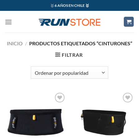
Saltar
🥇
6 AÑOS EN CHILE 🥇
al
contenido
INICIO
/
PRODUCTOS ETIQUETADOS “CINTURONES”
FILTRAR
Add to
Add to
wishlist
wishlist