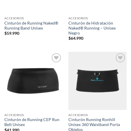
ACCESORIOS
ACCESORIOS
Cinturón de Running Naked®
Cinturón de Hidratación
Running Band Unisex
Naked® Running – Unisex
Negro
$
59.990
$
64.990
Add to
Add to
wishlist
wishlist
ACCESORIOS
ACCESORIOS
Cinturón de Running CEP Run
Cinturón Running Ronhill
Belt Unisex
Unisex 360 Waistband Porta
Objetos
$
41.990