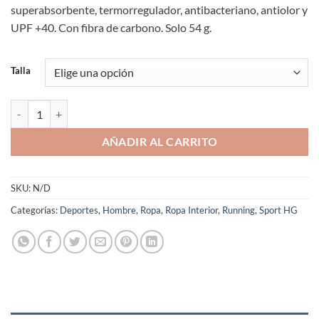
superabsorbente, termorregulador, antibacteriano, antiolor y
UPF +40. Con fibra de carbono. Solo 54 g.
Talla
Bóxer Deportivo SportHG Hombre Spirit Fibra Carbono Antiolor can
AÑADIR AL CARRITO
SKU:
N/D
Categorías:
Deportes
,
Hombre
,
Ropa
,
Ropa Interior
,
Running
,
Sport HG