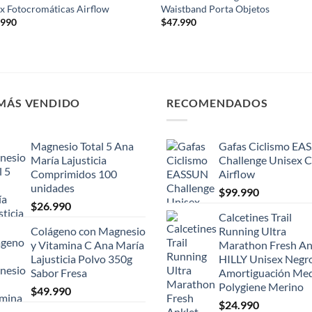
x Fotocromáticas Airflow
Waistband Porta Objetos
.990
$
47.990
 MÁS VENDIDO
RECOMENDADOS
Magnesio Total 5 Ana
Gafas Ciclismo EA
María Lajusticia
Challenge Unisex 
Comprimidos 100
Airflow
unidades
$
99.990
$
26.990
Calcetines Trail
Colágeno con Magnesio
Running Ultra
y Vitamina C Ana María
Marathon Fresh An
Lajusticia Polvo 350g
HILLY Unisex Negr
Sabor Fresa
Amortiguación Me
Polygiene Merino
$
49.990
$
24.990