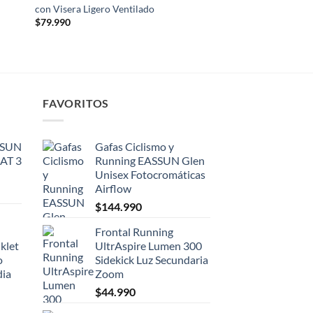
ACCESORIOS
con Visera Ligero Ventilado
Gafas Ciclismo y Ru
$
79.990
Unisex CAT 3 Airflo
$
104.990
FAVORITOS
SSUN
Gafas Ciclismo y
CAT 3
Running EASSUN Glen
Unisex Fotocromáticas
Airflow
$
144.990
Frontal Running
klet
UltrAspire Lumen 300
o
Sidekick Luz Secundaria
dia
Zoom
$
44.990