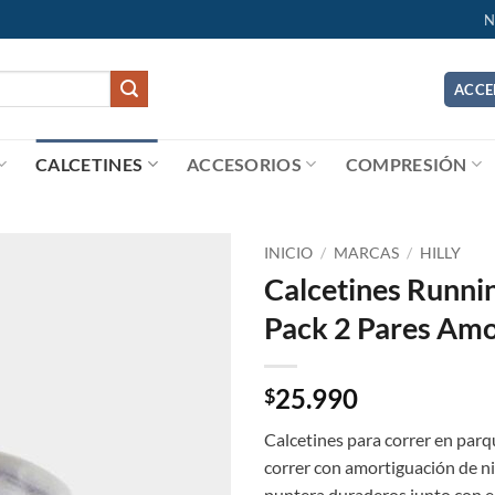
N
ACCE
CALCETINES
ACCESORIOS
COMPRESIÓN
INICIO
/
MARCAS
/
HILLY
Calcetines Runni
Add to
Pack 2 Pares Amo
wishlist
25.990
$
Calcetines para correr en parqu
correr con amortiguación de n
puntera duraderos junto con e