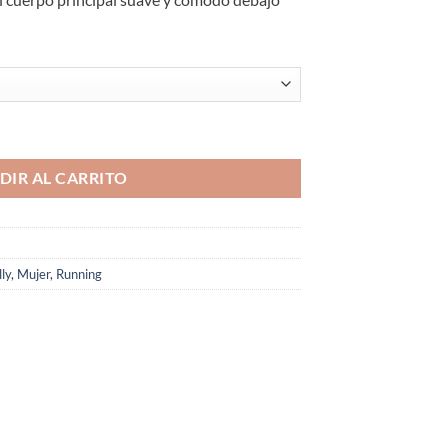
Quarter Pack 2 Pares Amortiguación Mínima cantidad
DIR AL CARRITO
lly
,
Mujer
,
Running