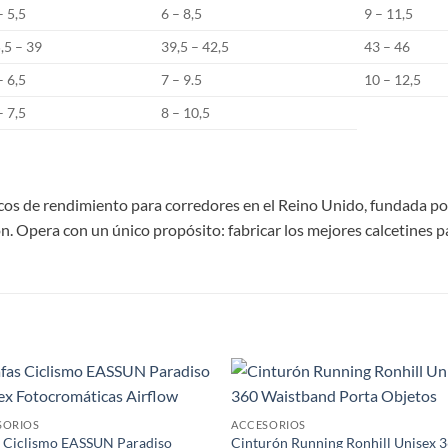
– 5,5
6 – 8,5
9 – 11,5
,5 – 39
39,5 – 42,5
43 – 46
– 6,5
7 – 9.5
10 – 12,5
– 7,5
8 – 10,5
nicos de rendimiento para corredores en el Reino Unido, fundada p
 Opera con un único propósito: fabricar los mejores calcetines p
S
Add to
Add
SORIOS
ACCESORIOS
wishlist
wish
 Ciclismo EASSUN Paradiso
Cinturón Running Ronhill Unisex 