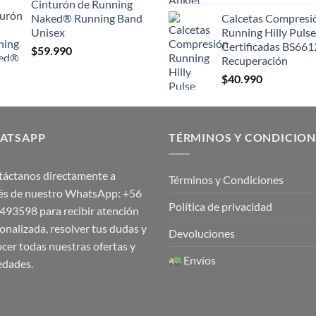
Cinturón de Running
Naked® Running Band
Calcetas Compresi
Unisex
Running Hilly Pulse
Certificadas BS661
$
59.990
Recuperación
$
40.990
ATSAPP
TÉRMINOS Y CONDICION
áctanos directamente a
Términos y Condiciones
és de nuestro WhatsApp:
+56
Política de privacidad
1493598
para recibir atención
onalizada, resolver tus dudas y
Devoluciones
cer todas nuestras ofertas y
Envíos
edades.