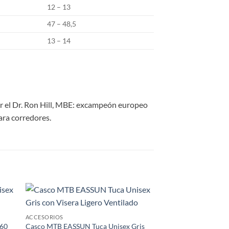
12 – 13
47 – 48,5
13 – 14
or el Dr. Ron Hill, MBE: excampeón europeo
ara corredores.
 to
Add to
ACCESORIOS
list
wishlist
360
Casco MTB EASSUN Tuca Unisex Gris