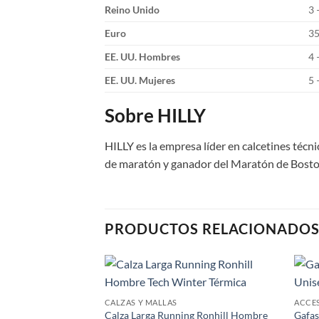
Reino Unido
3 
Euro
35
EE. UU. Hombres
4 
EE. UU. Mujeres
5 
Sobre HILLY
HILLY es la empresa líder en calcetines téc
de maratón y ganador del Maratón de Boston.
PRODUCTOS RELACIONADO
Add to
CALZAS Y MALLAS
ACCE
wishlist
Calza Larga Running Ronhill Hombre
Gafas