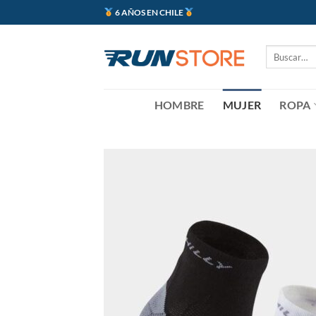
Saltar
6 AÑOS EN CHILE
al
contenido
Buscar
por:
HOMBRE
MUJER
ROPA