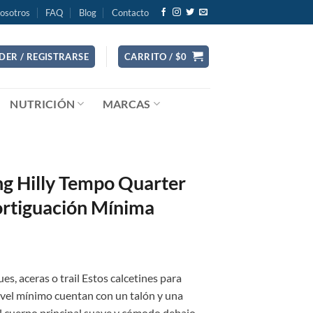
osotros
FAQ
Blog
Contacto
DER / REGISTRARSE
CARRITO /
$
0
NUTRICIÓN
MARCAS
ng Hilly Tempo Quarter
rtiguación Mínima
es, aceras o trail Estos calcetines para
ivel mínimo cuentan con un talón y una
l cuerpo principal suave y cómodo debajo