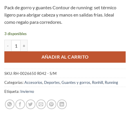
Pack de gorro y guantes Contour de running: set térmico
ligero para abrigar cabeza y manos en salidas frías. Ideal
como regalo para corredores.
3 disponibles
Pack Gorro y Guantes Running Ronhill Unisex Contour Térmico Invier
AÑADIR AL CARRITO
SKU:
RH-0026650 R042 - S/M
Categorías:
Accesorios
,
Deportes
,
Guantes y gorros
,
Ronhill
,
Running
Etiqueta:
Invierno