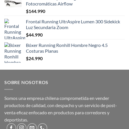
Fotocromáticas Airflow
$
144.990
Frontal Running UltrAspire Lumen 300 Sidekick
Luz Secundaria Zoom
$
44.990
Bóxer Running Ronhill Hombre Negro 4.5
Costuras Planas
$
24.990
SOBRE NOSOTROS
Somos una empresa chilena comprometida en vender
productos de calidad, con despacho y un servicio de post-
venta eficaz enfocado en productos para corredores y
deportistas.