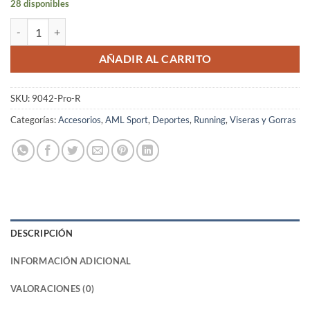
28 disponibles
Visera Running Pro-Runners Visor 360 Unisex Roja Estampado 360 B
AÑADIR AL CARRITO
SKU:
9042-Pro-R
Categorías:
Accesorios
,
AML Sport
,
Deportes
,
Running
,
Viseras y Gorras
DESCRIPCIÓN
INFORMACIÓN ADICIONAL
VALORACIONES (0)