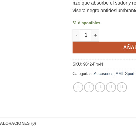
rizo que absorbe el sudor y re
visera negro antideslumbrant
31 disponibles
Visera Running Pro-Runners V
AÑAD
SKU:
9042-Pro-N
Categorías:
Accesorios
,
AML Sport
VALORACIONES (0)