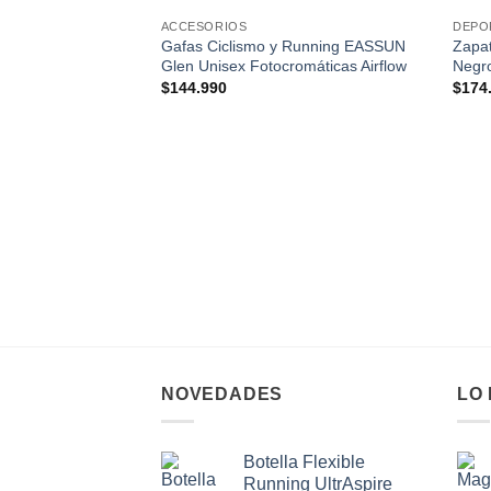
wishlist
ACCESORIOS
DEPO
Gafas Ciclismo y Running EASSUN
Zapat
Glen Unisex Fotocromáticas Airflow
Negr
$
144.990
$
174
NOVEDADES
LO
Botella Flexible
Running UltrAspire