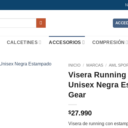
N
ACCED
CALCETINES
ACCESORIOS
COMPRESIÓN
INICIO
/
MARCAS
/
AML SPO
Visera Running
Add to
Unisex Negra E
wishlist
Gear
27.990
$
Visera de running con estamp