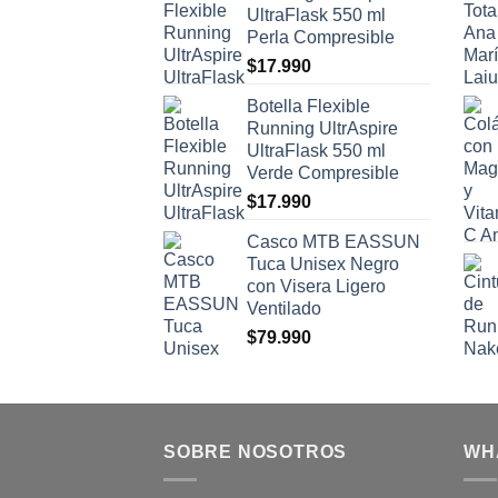
UltraFlask 550 ml
Perla Compresible
$
17.990
Botella Flexible
Running UltrAspire
UltraFlask 550 ml
Verde Compresible
$
17.990
Casco MTB EASSUN
Tuca Unisex Negro
con Visera Ligero
Ventilado
$
79.990
SOBRE NOSOTROS
WH