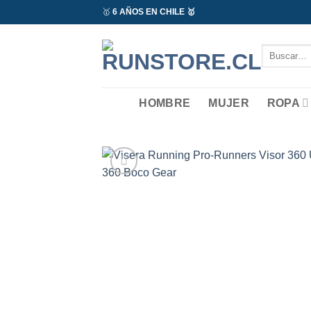
Saltar
🥇
6 AÑOS EN CHILE 🥇
al
contenido
Buscar
por:
HOMBRE
MUJER
ROPA