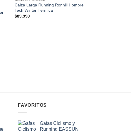
ist
wishlist
Calza Larga Running Ronhill Hombre
Tech Winter Térmica
er
$
89.990
ACCESORIOS
Gafas Ciclismo EAS
Unisex Azul CAT 3 Ai
$
119.000
FAVORITOS
Gafas Ciclismo y
ge
Running EASSUN