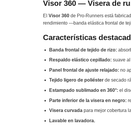
Visor 360 — Visera de r
El
Visor 360
de Pro-Runners está fabrica
rendimiento —banda elástica frontal de tej
Características destaca
Banda frontal de tejido de rizo:
absorb
Respaldo elástico cepillado:
suave al 
Panel frontal de ajuste relajado:
no ap
Tejido ligero de poliéster
de secado rá
Estampado sublimado en 360°:
el dis
Parte inferior de la visera en negro:
re
Visera curvada
para mejor cobertura la
Lavable en lavadora.