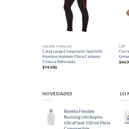
mpresión Running
ell Fibra Carbono
CALZAS Y MALLAS
CEP
Calza Larga Compresión SportHG
Corre
Hombre Holstein Fibra Carbono
Unis
Cintura Reforzada
$
44.
$
74.990
NOVEDADES
LO
Botella Flexible
Running UltrAspire
UltraFlask 550 ml Perla
Compresible