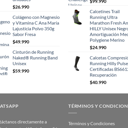
$
99.990
$
26.990
Calcetines Trail
Colágeno con Magnesio
Running Ultra
y Vitamina C Ana María
Marathon Fresh An
Lajusticia Polvo 350g
HILLY Unisex Negr
Sabor Fresa
Amortiguación Me
Polygiene Merino
$
49.990
$
24.990
Cinturón de Running
Naked® Running Band
Calcetas Compresi
Unisex
Running Hilly Pulse
Certificadas BS661
$
59.990
Recuperación
$
40.990
ATSAPP
TÉRMINOS Y CONDICION
áctanos directamente a
Términos y Condiciones