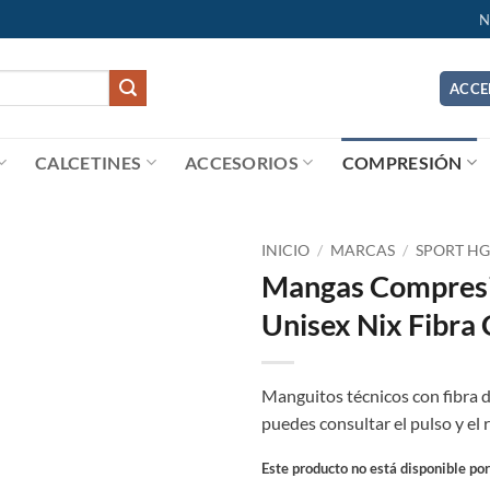
N
ACCE
CALCETINES
ACCESORIOS
COMPRESIÓN
INICIO
/
MARCAS
/
SPORT H
Mangas Compresi
Add to
Unisex Nix Fibra
wishlist
Manguitos técnicos con fibra de
puedes consultar el pulso y el 
Este producto no está disponible po