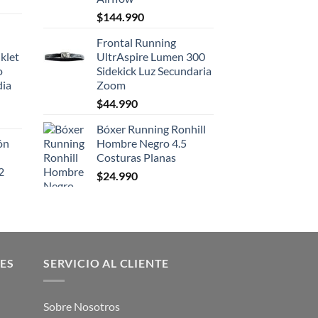
$
144.990
Frontal Running
klet
UltrAspire Lumen 300
o
Sidekick Luz Secundaria
dia
Zoom
$
44.990
Bóxer Running Ronhill
ón
Hombre Negro 4.5
Costuras Planas
2
$
24.990
ES
SERVICIO AL CLIENTE
Sobre Nosotros