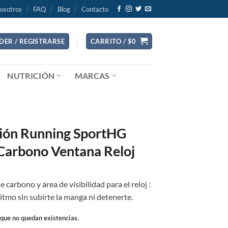
osotros
FAQ
Blog
Contacto
DER / REGISTRARSE
CARRITO /
$
0
NUTRICIÓN
MARCAS
G
ón Running SportHG
 Carbono Ventana Reloj
 carbono y área de visibilidad para el reloj :
ritmo sin subirte la manga ni detenerte.
rque no quedan existencias.