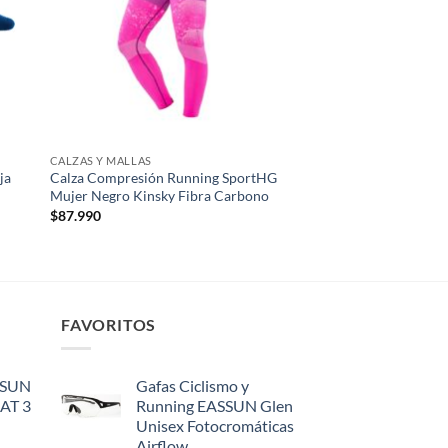
CALZAS Y MALLAS
ja
Calza Compresión Running SportHG
Mujer Negro Kinsky Fibra Carbono
$
87.990
FAVORITOS
SSUN
Gafas Ciclismo y
CAT 3
Running EASSUN Glen
Unisex Fotocromáticas
Airflow