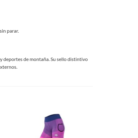
sin parar.
y deportes de montaña. Su sello distintivo
externos.
 to
Add to
list
wishlist