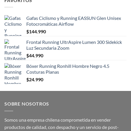
FAVORITOS
Gafas Ciclismo y Running EASSUN Glen Unisex
Fotocromáticas Airflow
$
144.990
Frontal Running UltrAspire Lumen 300 Sidekick
Luz Secundaria Zoom
$
44.990
Bóxer Running Ronhill Hombre Negro 4.5
Costuras Planas
$
24.990
SOBRE NOSOTROS
Somos una empresa chilena comprometida en vender
productos de calidad, con despacho y un servicio de post-