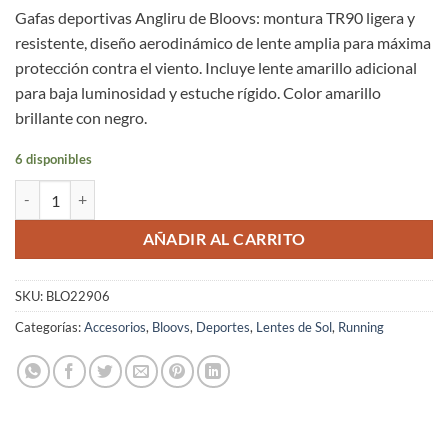
Gafas deportivas Angliru de Bloovs: montura TR90 ligera y
resistente, diseño aerodinámico de lente amplia para máxima
protección contra el viento. Incluye lente amarillo adicional
para baja luminosidad y estuche rígido. Color amarillo
brillante con negro.
6 disponibles
Gafas Ciclismo Running Bloovs Angliru Unisex Amarillo Negro Aerodi
AÑADIR AL CARRITO
SKU:
BLO22906
Categorías:
Accesorios
,
Bloovs
,
Deportes
,
Lentes de Sol
,
Running