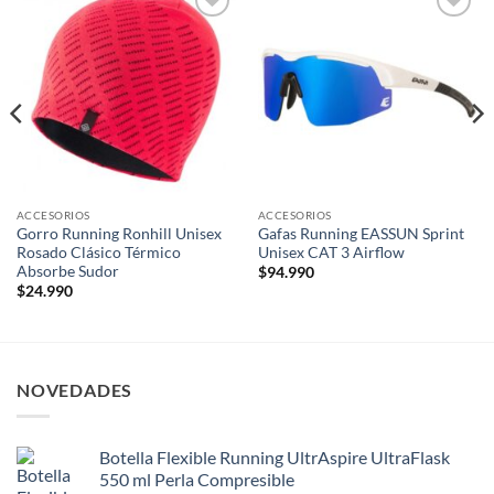
Add to
Add to
wishlist
wishlist
ACCESORIOS
ACCESORIOS
Gorro Running Ronhill Unisex
Gafas Running EASSUN Sprint
Rosado Clásico Térmico
Unisex CAT 3 Airflow
Absorbe Sudor
$
94.990
$
24.990
NOVEDADES
Botella Flexible Running UltrAspire UltraFlask
550 ml Perla Compresible