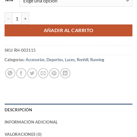
Luz LED Muñequera Running Ronhill Unisex Roja 70 Horas cantidad
AÑADIR AL CARRITO
SKU:
RH-003115
Categorías:
Accesorios
,
Deportes
,
Luces
,
Ronhill
,
Running
DESCRIPCIÓN
INFORMACIÓN ADICIONAL
VALORACIONES (0)