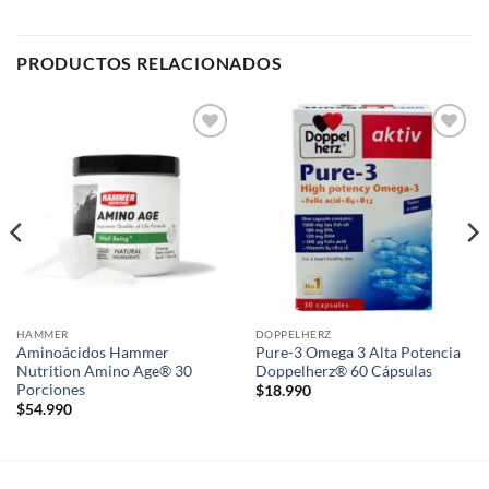
PRODUCTOS RELACIONADOS
Add to
Add to
wishlist
wishlist
HAMMER
DOPPELHERZ
Aminoácidos Hammer
Pure-3 Omega 3 Alta Potencia
Nutrition Amino Age® 30
Doppelherz® 60 Cápsulas
Porciones
$
18.990
$
54.990