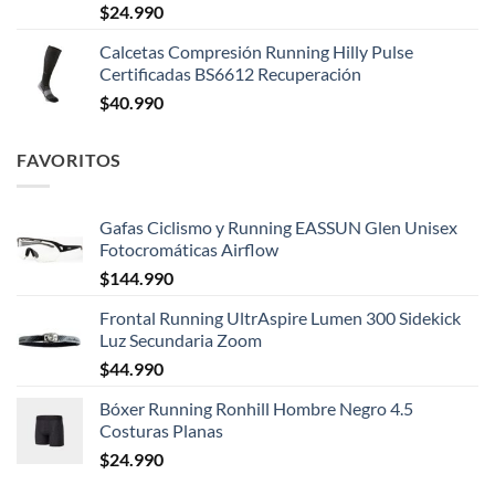
$
24.990
Calcetas Compresión Running Hilly Pulse
Certificadas BS6612 Recuperación
$
40.990
FAVORITOS
Gafas Ciclismo y Running EASSUN Glen Unisex
Fotocromáticas Airflow
$
144.990
Frontal Running UltrAspire Lumen 300 Sidekick
Luz Secundaria Zoom
$
44.990
Bóxer Running Ronhill Hombre Negro 4.5
Costuras Planas
$
24.990