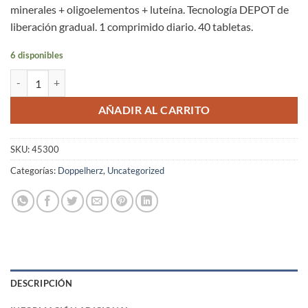
minerales + oligoelementos + luteína. Tecnología DEPOT de
liberación gradual. 1 comprimido diario. 40 tabletas.
6 disponibles
Multivitamínico A-Z Complete DEPOT Doppelherz® 40 Tabletas canti
AÑADIR AL CARRITO
SKU:
45300
Categorías:
Doppelherz
,
Uncategorized
DESCRIPCIÓN