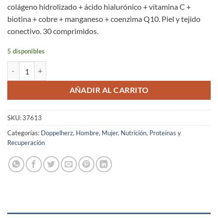
colágeno hidrolizado + ácido hialurónico + vitamina C +
biotina + cobre + manganeso + coenzima Q10. Piel y tejido
conectivo. 30 comprimidos.
5 disponibles
Colágeno 1000 + Biotina + Q10 Doppelherz® 30 Comprimidos cantid
AÑADIR AL CARRITO
SKU:
37613
Categorías:
Doppelherz
,
Hombre
,
Mujer
,
Nutrición
,
Proteínas y
Recuperación