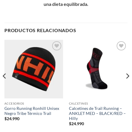
una dieta equilibrada.
PRODUCTOS RELACIONADOS
Add to
Add to
wishlist
wishlist
ACCESORIOS
CALCETINES
Gorro Running Ronhill Unisex
Calcetines de Trail Running –
Negro Tribe Térmico Trail
ANKLET MED – BLACK/RED –
Hilly
$
24.990
$
24.990