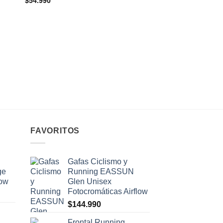
$
54.990
CALZAS Y MALLAS
Calza Larga Compre
Hombre Holstein Fi
Cintura Reforzada
$
74.990
FAVORITOS
Gafas Ciclismo y
ge
Running EASSUN
low
Glen Unisex
Fotocromáticas Airflow
$
144.990
Frontal Running