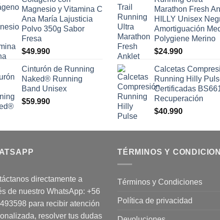
Magnesio y Vitamina C
Marathon Fresh An
Ana María Lajusticia
HILLY Unisex Neg
Polvo 350g Sabor
Amortiguación Me
Fresa
Polygiene Merino
$
49.990
$
24.990
Cinturón de Running
Calcetas Compres
Naked® Running
Running Hilly Pul
Band Unisex
Certificadas BS66
Recuperación
$
59.990
$
40.990
ATSAPP
TÉRMINOS Y CONDICIO
áctanos directamente a
Términos y Condiciones
és de nuestro WhatsApp:
+56
Política de privacidad
1493598
para recibir atención
onalizada, resolver tus dudas
Devoluciones