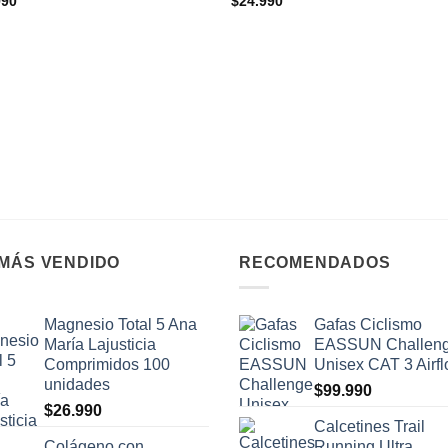
990
$
24.990
 MÁS VENDIDO
RECOMENDADOS
Magnesio Total 5 Ana
Gafas Ciclismo
María Lajusticia
EASSUN Challen
Comprimidos 100
Unisex CAT 3 Airf
unidades
$
99.990
$
26.990
Calcetines Trail
Colágeno con
Running Ultra