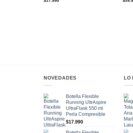
$
17.990
$
59.
NOVEDADES
LO
Botella Flexible
Running UltrAspire
UltraFlask 550 ml
Perla Compresible
$
17.990
Botella Flexible