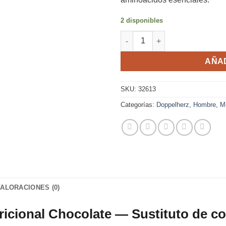
2 disponibles
Batido Nutricional Sabor Choc
AÑAD
SKU:
32613
Categorías:
Doppelherz
,
Hombre
,
M
VALORACIONES (0)
icional Chocolate — Sustituto de c