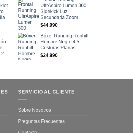
klet
UltrAspire Lumen 300
ro
Sidekick Luz
dia
Secundaria Zoom
$
44.990
Bóxer Running Ronhill
ión
Hombre Negro 4.5
se
Costuras Planas
12
$
24.990
NES
SERVICIO AL CLIENTE
Sobre Nosotros
Preguntas Frecuentes
Contacto