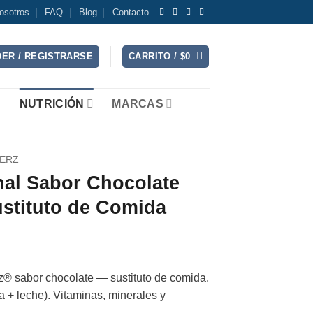
osotros
FAQ
Blog
Contacto
ER / REGISTRARSE
CARRITO /
$
0
NUTRICIÓN
MARCAS
ERZ
nal Sabor Chocolate
stituto de Comida
z® sabor chocolate — sustituto de comida.
ja + leche). Vitaminas, minerales y