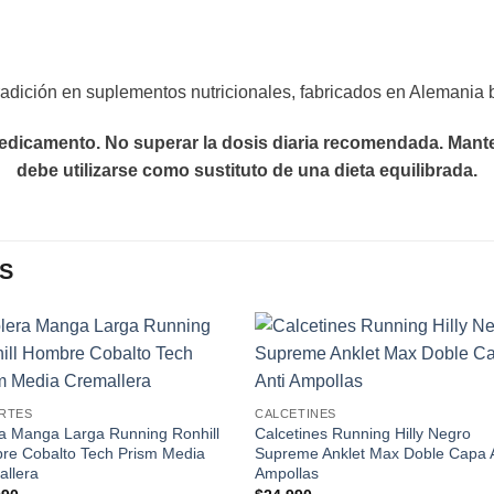
dición en suplementos nutricionales, fabricados en Alemania b
dicamento. No superar la dosis diaria recomendada. Manten
debe utilizarse como sustituto de una dieta equilibrada.
S
Add to
Add
wishlist
wishl
RTES
CALCETINES
a Manga Larga Running Ronhill
Calcetines Running Hilly Negro
re Cobalto Tech Prism Media
Supreme Anklet Max Doble Capa A
allera
Ampollas