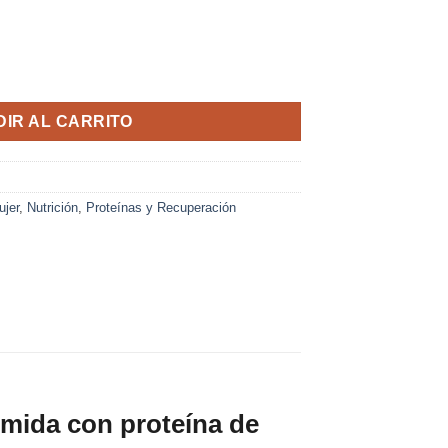
olate Doppelherz® Sustituto de Comida cantidad
IR AL CARRITO
ujer
,
Nutrición
,
Proteínas y Recuperación
omida con proteína de