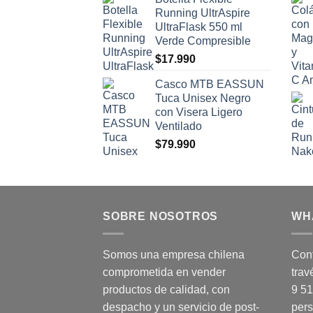
Running UltrAspire
UltraFlask 550 ml
Verde Compresible
$
17.990
Casco MTB EASSUN
Tuca Unisex Negro
con Visera Ligero
Ventilado
$
79.990
SOBRE NOSOTROS
WH
Somos una empresa chilena
Cont
comprometida en vender
trav
productos de calidad, con
9 5
despacho y un servicio de post-
pers