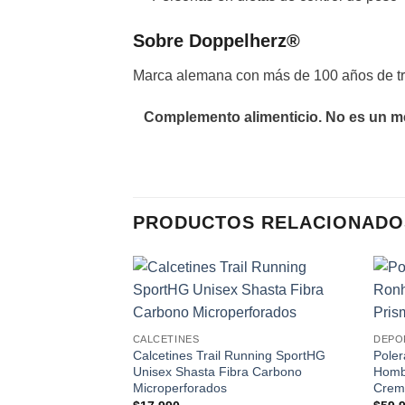
Sobre Doppelherz®
Marca alemana con más de 100 años de tra
Complemento alimenticio. No es un me
PRODUCTOS RELACIONADO
Add to
wishlist
CALCETINES
DEPO
Calcetines Trail Running SportHG
Poler
Unisex Shasta Fibra Carbono
Homb
Microperforados
Crem