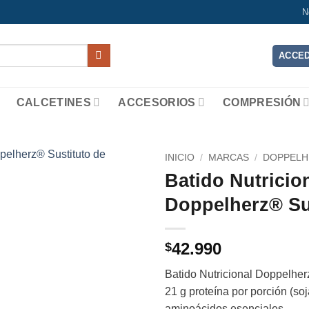
N
ACCED
CALCETINES
ACCESORIOS
COMPRESIÓN
INICIO
/
MARCAS
/
DOPPELH
Batido Nutricio
Add to
Doppelherz® Su
wishlist
42.990
$
Batido Nutricional Doppelher
21 g proteína por porción (so
aminoácidos esenciales.