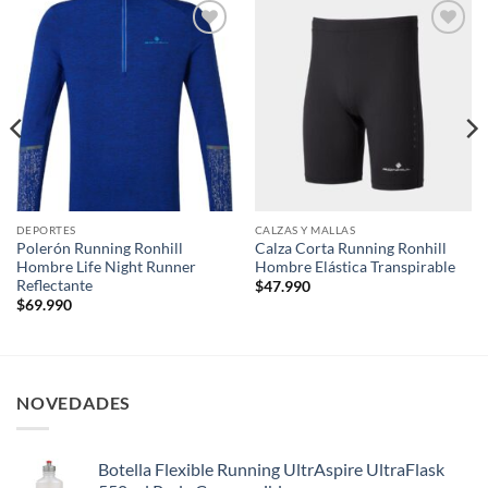
Add to
Add to
wishlist
wishlist
DEPORTES
CALZAS Y MALLAS
Polerón Running Ronhill
Calza Corta Running Ronhill
Hombre Life Night Runner
Hombre Elástica Transpirable
Reflectante
$
47.990
$
69.990
NOVEDADES
Botella Flexible Running UltrAspire UltraFlask