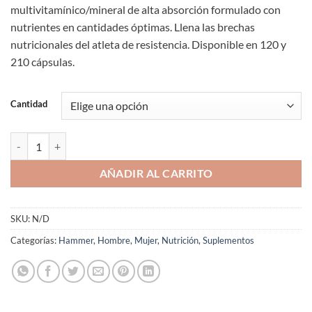
multivitamínico/mineral de alta absorción formulado con
desde
nutrientes en cantidades óptimas. Llena las brechas
$34.990
nutricionales del atleta de resistencia. Disponible en 120 y
hasta
210 cápsulas.
$49.990
Cantidad
Multivitamínico Premium Insurance Caps Hammer Nutrition cantida
AÑADIR AL CARRITO
SKU:
N/D
Categorías:
Hammer
,
Hombre
,
Mujer
,
Nutrición
,
Suplementos