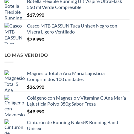
Botella Flexible Running UltrAspire UltraFlask
550 ml Verde Compresible
$
17.990
Casco MTB EASSUN Tuca Unisex Negro con
Visera Ligero Ventilado
$
79.990
LO MÁS VENDIDO
Magnesio Total 5 Ana María Lajusticia
Comprimidos 100 unidades
$
26.990
Colágeno con Magnesio y Vitamina C Ana María
Lajusticia Polvo 350g Sabor Fresa
$
49.990
Cinturón de Running Naked® Running Band
Unisex