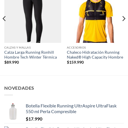
Add to
Add to
wishlist
wishlist
CALZAS Y MALLAS
ACCESORIOS
Calza Larga Running Ronhill
Chaleco Hidratación Running
Hombre Tech Winter Térmica
Naked® High Capacity Hombre
$
89.990
$
159.990
NOVEDADES
Botella Flexible Running UltrAspire UltraFlask
550 ml Perla Compresible
$
17.990