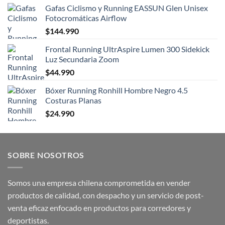
Gafas Ciclismo y Running EASSUN Glen Unisex
Fotocromáticas Airflow
$
144.990
Frontal Running UltrAspire Lumen 300 Sidekick
Luz Secundaria Zoom
$
44.990
Bóxer Running Ronhill Hombre Negro 4.5
Costuras Planas
$
24.990
SOBRE NOSOTROS
Somos una empresa chilena comprometida en vender
productos de calidad, con despacho y un servicio de post-
venta eficaz enfocado en productos para corredores y
deportistas.