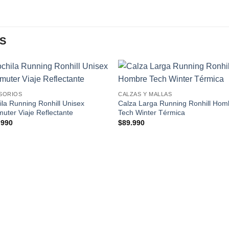
S
Add to
Add
SORIOS
CALZAS Y MALLAS
wishlist
wishl
la Running Ronhill Unisex
Calza Larga Running Ronhill Hom
ter Viaje Reflectante
Tech Winter Térmica
.990
$
89.990