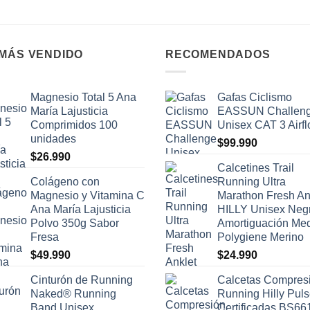
 MÁS VENDIDO
RECOMENDADOS
Magnesio Total 5 Ana
Gafas Ciclismo
María Lajusticia
EASSUN Challen
Comprimidos 100
Unisex CAT 3 Airf
unidades
$
99.990
$
26.990
Calcetines Trail
Colágeno con
Running Ultra
Magnesio y Vitamina C
Marathon Fresh An
Ana María Lajusticia
HILLY Unisex Neg
Polvo 350g Sabor
Amortiguación Me
Fresa
Polygiene Merino
$
49.990
$
24.990
Cinturón de Running
Calcetas Compres
Naked® Running
Running Hilly Pul
Band Unisex
Certificadas BS66