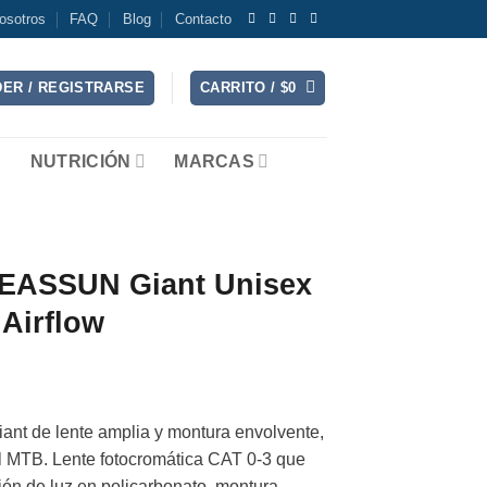
osotros
FAQ
Blog
Contacto
ER / REGISTRARSE
CARRITO /
$
0
NUTRICIÓN
MARCAS
 EASSUN Giant Unisex
Airflow
nt de lente amplia y montura envolvente,
el MTB. Lente fotocromática CAT 0-3 que
ión de luz en policarbonato, montura