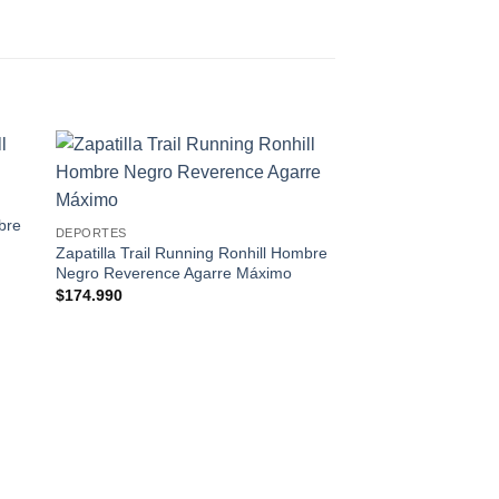
 to
Add to
ist
wishlist
bre
DEPORTES
Zapatilla Trail Running Ronhill Hombre
Negro Reverence Agarre Máximo
$
174.990
ACCESORIOS
Casco MTB EASSUN 
con Visera Ligero Ve
$
69.990