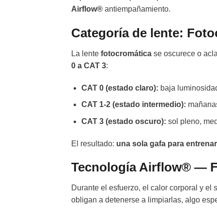
Airflow®
antiempañamiento.
Categoría de lente: Fot
La lente
fotocromática
se oscurece o acla
0 a CAT 3
:
CAT 0 (estado claro):
baja luminosidad
CAT 1-2 (estado intermedio):
mañanas,
CAT 3 (estado oscuro):
sol pleno, med
El resultado:
una sola gafa para entrenar
Tecnología Airflow® — 
Durante el esfuerzo, el calor corporal y e
obligan a detenerse a limpiarlas, algo es