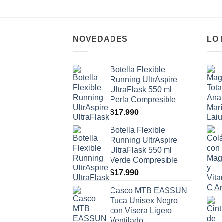
NOVEDADES
LO
Botella Flexible
Running UltrAspire
UltraFlask 550 ml
Perla Compresible
$
17.990
Botella Flexible
Running UltrAspire
UltraFlask 550 ml
Verde Compresible
$
17.990
Casco MTB EASSUN
Tuca Unisex Negro
con Visera Ligero
Ventilado