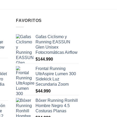
FAVORITOS
Gafas Ciclismo y
ge
Running EASSUN
low
Glen Unisex
Fotocromáticas Airflow
$
144.990
Frontal Running
klet
UltrAspire Lumen 300
ro
Sidekick Luz
dia
Secundaria Zoom
$
44.990
Bóxer Running Ronhill
ión
Hombre Negro 4.5
se
Costuras Planas
12