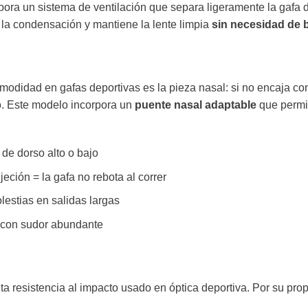
a un sistema de ventilación que separa ligeramente la gafa del
vita la condensación y mantiene la lente limpia
sin necesidad de b
didad en gafas deportivas es la pieza nasal: si no encaja con l
o. Este modelo incorpora un
puente nasal adaptable
que permit
de dorso alto o bajo
eción = la gafa no rebota al correr
lestias en salidas largas
 con sudor abundante
lta resistencia al impacto usado en óptica deportiva. Por su pr