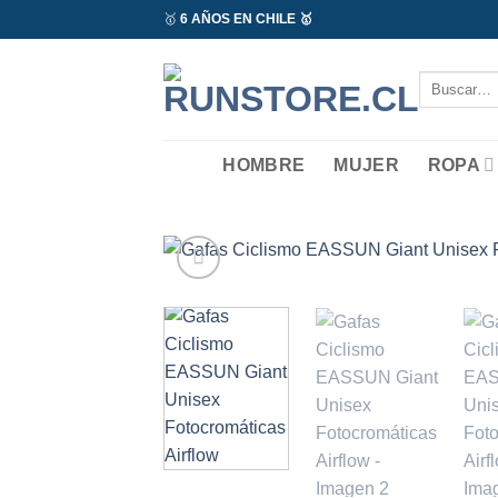
Saltar
🥇
6 AÑOS EN CHILE 🥇
al
contenido
Buscar
por:
HOMBRE
MUJER
ROPA