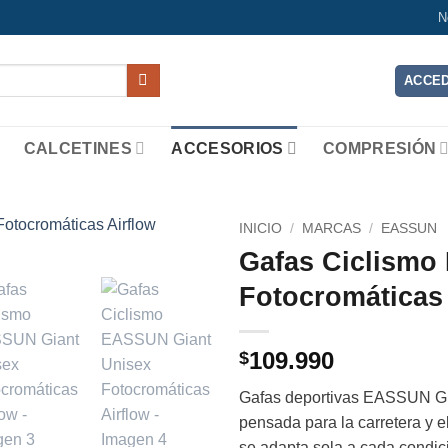
N
ACCED
CALCETINES
ACCESORIOS
COMPRESIÓN
INICIO
/
MARCAS
/
EASSUN
Gafas Ciclismo
Add to
Fotocromáticas 
wishlist
109.990
$
Gafas deportivas EASSUN Gia
pensada para la carretera y 
se adapta sola a cada condic