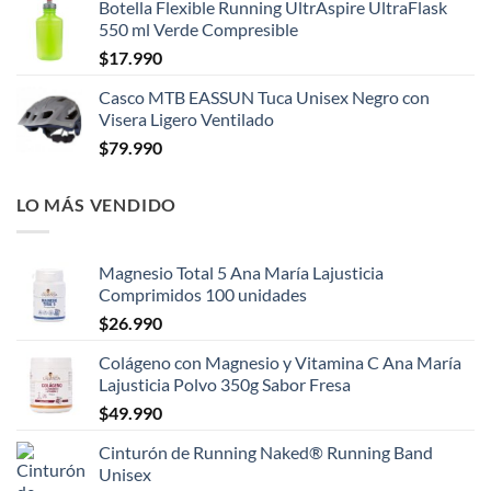
Botella Flexible Running UltrAspire UltraFlask
550 ml Verde Compresible
$
17.990
Casco MTB EASSUN Tuca Unisex Negro con
Visera Ligero Ventilado
$
79.990
LO MÁS VENDIDO
Magnesio Total 5 Ana María Lajusticia
Comprimidos 100 unidades
$
26.990
Colágeno con Magnesio y Vitamina C Ana María
Lajusticia Polvo 350g Sabor Fresa
$
49.990
Cinturón de Running Naked® Running Band
Unisex