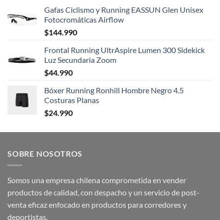
Gafas Ciclismo y Running EASSUN Glen Unisex
Fotocromáticas Airflow
$
144.990
Frontal Running UltrAspire Lumen 300 Sidekick
Luz Secundaria Zoom
$
44.990
Bóxer Running Ronhill Hombre Negro 4.5
Costuras Planas
$
24.990
SOBRE NOSOTROS
Somos una empresa chilena comprometida en vender
productos de calidad, con despacho y un servicio de post-
venta eficaz enfocado en productos para corredores y
deportistas.