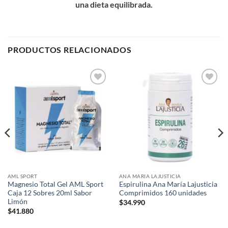
una dieta equilibrada.
PRODUCTOS RELACIONADOS
Add to
Add to
wishlist
wishlist
AML SPORT
ANA MARIA LAJUSTICIA
Magnesio Total Gel AML Sport
Espirulina Ana María Lajusticia
Caja 12 Sobres 20ml Sabor
Comprimidos 160 unidades
Limón
$
34.990
$
41.880