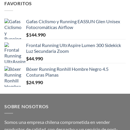
FAVORITOS
Gafas Ciclismo y Running EASSUN Glen Unisex
Fotocromáticas Airflow
$
144.990
Frontal Running UltrAspire Lumen 300 Sidekick
Luz Secundaria Zoom
$
44.990
Bóxer Running Ronhill Hombre Negro 4.5
Costuras Planas
$
24.990
SOBRE NOSOTROS
Somos una empresa chilena comprometida en vender
productos de calidad, con despacho y un servicio de post-