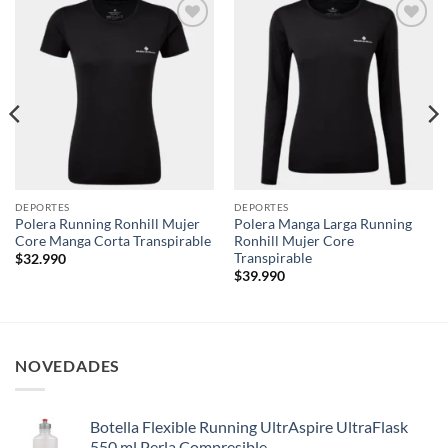
Add to
Add to
wishlist
wishlist
DEPORTES
DEPORTES
Polera Running Ronhill Mujer
Polera Manga Larga Running
Core Manga Corta Transpirable
Ronhill Mujer Core
Transpirable
$
32.990
$
39.990
NOVEDADES
Botella Flexible Running UltrAspire UltraFlask
550 ml Perla Compresible