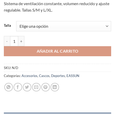
Sistema de ventilación constante, volumen reducido y ajuste
regulable. Tallas S/M y L/XL.
Talla
Casco Ciclismo EASSUN Gran Fondo Unisex Ligero Ventilado Carreter
AÑADIR AL CARRITO
SKU:
N/D
Categorías:
Accesorios
,
Cascos
,
Deportes
,
EASSUN