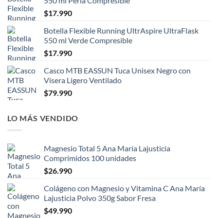
550 ml Perla Compresible
$
17.990
Botella Flexible Running UltrAspire UltraFlask
550 ml Verde Compresible
$
17.990
Casco MTB EASSUN Tuca Unisex Negro con
Visera Ligero Ventilado
$
79.990
LO MÁS VENDIDO
Magnesio Total 5 Ana María Lajusticia
Comprimidos 100 unidades
$
26.990
Colágeno con Magnesio y Vitamina C Ana María
Lajusticia Polvo 350g Sabor Fresa
$
49.990