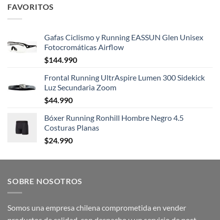
FAVORITOS
Gafas Ciclismo y Running EASSUN Glen Unisex
Fotocromáticas Airflow
$
144.990
Frontal Running UltrAspire Lumen 300 Sidekick
Luz Secundaria Zoom
$
44.990
Bóxer Running Ronhill Hombre Negro 4.5
Costuras Planas
$
24.990
SOBRE NOSOTROS
Somos una empresa chilena comprometida en vender
productos de calidad, con despacho y un servicio de post-