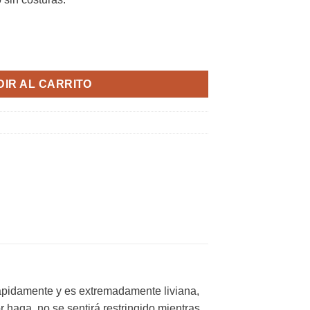
 Negra Ultraligera Secado Rápido cantidad
IR AL CARRITO
rápidamente y es extremadamente liviana,
r haga, no se sentirá restringido mientras