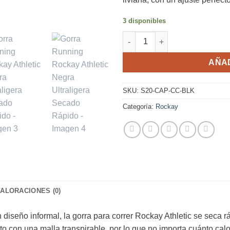
3 disponibles
Gorra Running Rockay Athletic
AÑAD
SKU:
S20-CAP-CC-BLK
Categoría:
Rockay
VALORACIONES (0)
 diseño informal, la gorra para correr Rockay Athletic se seca 
to con una malla transpirable, por lo que no importa cuánto calo