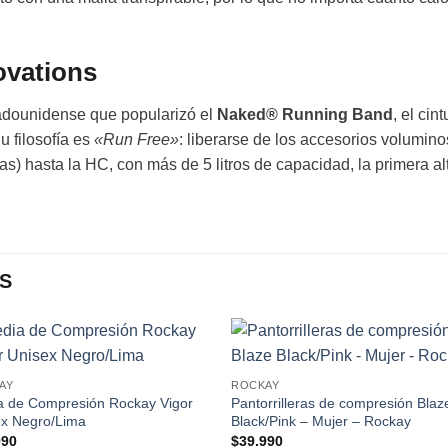
ovations
adounidense que popularizó el
Naked® Running Band
, el cin
u filosofía es
«Run Free»
: liberarse de los accesorios volumi
as) hasta la HC, con más de 5 litros de capacidad, la primera al
S
Add to
Add
AY
ROCKAY
wishlist
wishl
a de Compresión Rockay Vigor
Pantorrilleras de compresión Blaz
ex Negro/Lima
Black/Pink – Mujer – Rockay
990
$
39.990