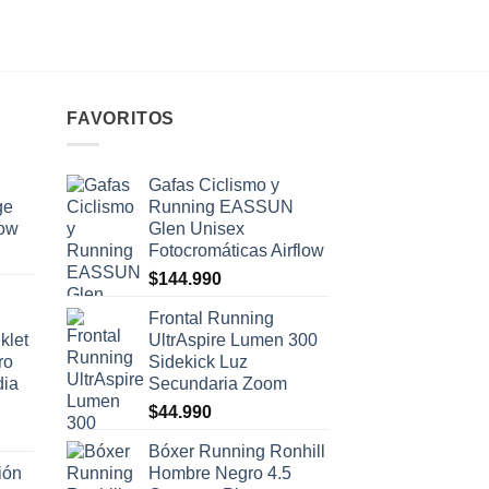
FAVORITOS
Gafas Ciclismo y
ge
Running EASSUN
low
Glen Unisex
Fotocromáticas Airflow
$
144.990
Frontal Running
klet
UltrAspire Lumen 300
ro
Sidekick Luz
dia
Secundaria Zoom
$
44.990
Bóxer Running Ronhill
ión
Hombre Negro 4.5