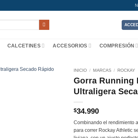
N
ACCED
CALCETINES
ACCESORIOS
COMPRESIÓN
INICIO
/
MARCAS
/
ROCKAY
Gorra Running 
Add to
Ultraligera Sec
wishlist
34.990
$
Combinando el rendimiento atl
para correr Rockay Athletic 
liviana, con un ajuste perfect