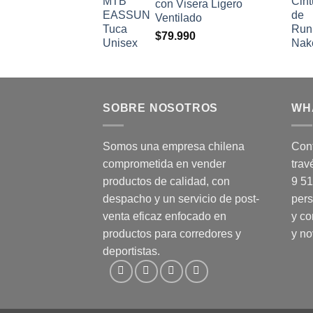
con Visera Ligero
Ventilado
$
79.990
SOBRE NOSOTROS
WH
Somos una empresa chilena
Cont
comprometida en vender
trav
productos de calidad, con
9 5
despacho y un servicio de post-
pers
venta eficaz enfocado en
y co
productos para corredores y
y n
deportistas.