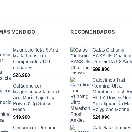
 MÁS VENDIDO
RECOMENDADOS
Magnesio Total 5 Ana
Gafas Ciclismo
María Lajusticia
EASSUN Challen
Comprimidos 100
Unisex CAT 3 Airf
unidades
$
99.990
$
26.990
Calcetines Trail
Colágeno con
Running Ultra
Magnesio y Vitamina C
Marathon Fresh An
Ana María Lajusticia
HILLY Unisex Neg
Polvo 350g Sabor
Amortiguación Me
Fresa
Polygiene Merino
$
49.990
$
24.990
Cinturón de Running
Calcetas Compres