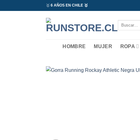
Saltar
🥇
6 AÑOS EN CHILE 🥇
al
contenido
Buscar
por:
HOMBRE
MUJER
ROPA