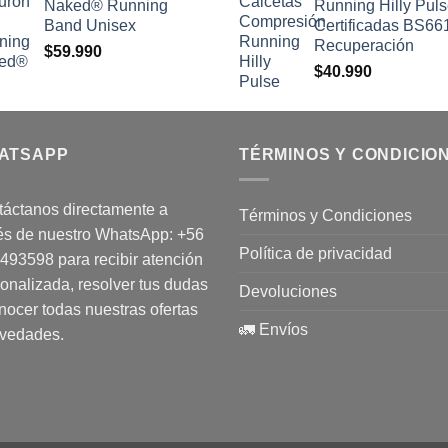
Naked® Running
Running Hilly Pul
Band Unisex
Certificadas BS66
Recuperación
$
59.990
$
40.990
ATSAPP
TÉRMINOS Y CONDICIO
áctanos directamente a
Términos y Condiciones
és de nuestro WhatsApp:
+56
Política de privacidad
1493598
para recibir atención
onalizada, resolver tus dudas
Devoluciones
nocer todas nuestras ofertas
🚛 Envíos
ovedades.