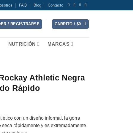
osotros
FAQ
Blog
Contacto
ER / REGISTRARSE
CARRITO /
$
0
NUTRICIÓN
MARCAS
Rockay Athletic Negra
ado Rápido
ético con un diseño informal, la gorra
se seca rápidamente y es extremadamente
o sin costuras.