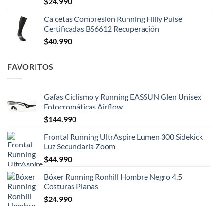
$
24.990
Calcetas Compresión Running Hilly Pulse
Certificadas BS6612 Recuperación
$
40.990
FAVORITOS
Gafas Ciclismo y Running EASSUN Glen Unisex
Fotocromáticas Airflow
$
144.990
Frontal Running UltrAspire Lumen 300 Sidekick
Luz Secundaria Zoom
$
44.990
Bóxer Running Ronhill Hombre Negro 4.5
Costuras Planas
$
24.990