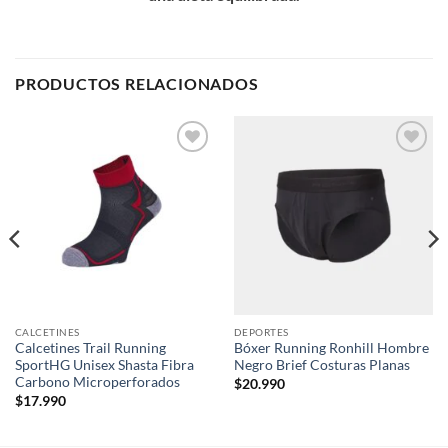
PRODUCTOS RELACIONADOS
Add to
Add to
wishlist
wishlist
CALCETINES
DEPORTES
Calcetines Trail Running
Bóxer Running Ronhill Hombre
SportHG Unisex Shasta Fibra
Negro Brief Costuras Planas
Carbono Microperforados
$
20.990
$
17.990