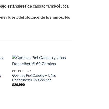
ajo estándares de calidad farmacéutica.
er fuera del alcance de los niños. No
 to
Add to
DOPPELHERZ
ist
wishlist
or
Gomitas Piel Cabello y Uñas
Doppelherz® 60 Gomitas
$
26.990