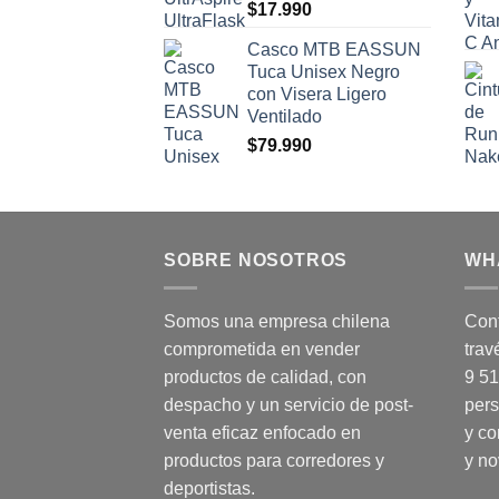
$
17.990
Casco MTB EASSUN
Tuca Unisex Negro
con Visera Ligero
Ventilado
$
79.990
SOBRE NOSOTROS
WH
Somos una empresa chilena
Cont
comprometida en vender
trav
productos de calidad, con
9 5
despacho y un servicio de post-
pers
venta eficaz enfocado en
y co
productos para corredores y
y n
deportistas.