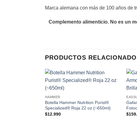
Marca alemana con más de 100 años de tra
Complemento alimenticio. No es un me
PRODUCTOS RELACIONADO
Add to
wishlist
HAMMER
EASS
Botella Hammer Nutrition Purist®
Gafa
Specialized® Roja 22 oz (~650ml)
Fotoc
$
12.990
$
159