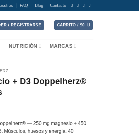
osotros
FAQ
Blog
Contacto
ER / REGISTRARSE
CARRITO /
$
0
NUTRICIÓN
MARCAS
ERZ
cio + D3 Doppelherz®
s
Doppelherz® — 250 mg magnesio + 450
3. Músculos, huesos y energía. 40