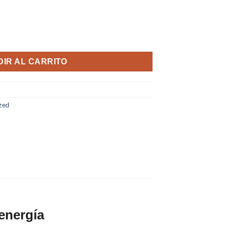
lherz® 40 Comprimidos cantidad
IR AL CARRITO
zed
energía