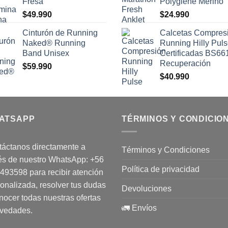
Fresa
Polygiene Merino
$
49.990
$
24.990
Cinturón de Running
Calcetas Compres
Naked® Running
Running Hilly Pul
Band Unisex
Certificadas BS66
Recuperación
$
59.990
$
40.990
ATSAPP
TÉRMINOS Y CONDICIO
áctanos directamente a
Términos y Condiciones
és de nuestro WhatsApp:
+56
Política de privacidad
1493598
para recibir atención
onalizada, resolver tus dudas
Devoluciones
nocer todas nuestras ofertas
🚛 Envíos
ovedades.