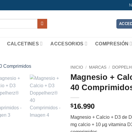
N
ACCED
CALCETINES
ACCESORIOS
COMPRESIÓN
INICIO
/
MARCAS
/
DOPPELH
Magnesio + Cal
Add to
40 Comprimido
wishlist
16.990
$
Magnesio + Calcio + D3 de 
mg calcio + 10 μg vitamina D
comprimidos.