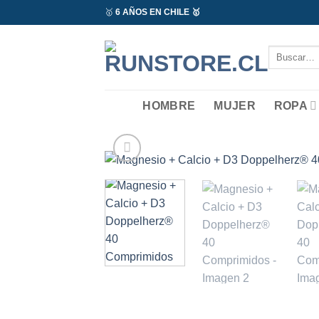
Saltar
🥇
6 AÑOS EN CHILE 🥇
al
contenido
Buscar
por:
HOMBRE
MUJER
ROPA