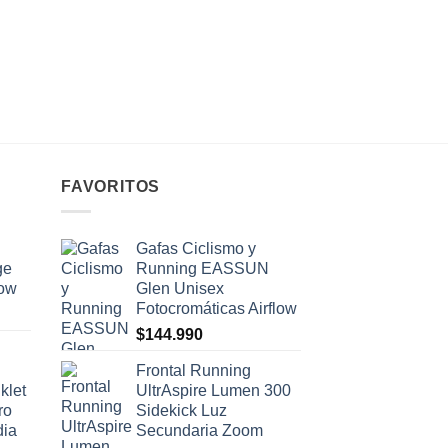
HAMMER
Kit Hammer Gel® Ha
10 Singles — Degus
$
35.910
FAVORITOS
Gafas Ciclismo y
ge
Running EASSUN
low
Glen Unisex
Fotocromáticas Airflow
$
144.990
Frontal Running
klet
UltrAspire Lumen 300
ro
Sidekick Luz
dia
Secundaria Zoom